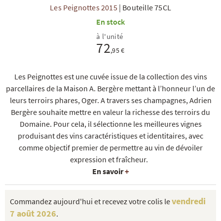
Les Peignottes 2015
|
Bouteille 75CL
En stock
à l'unité
72
,95 €
Les Peignottes est une cuvée issue de la collection des vins
R
NOS COFFRETS DÉCOUVERTES
NOS MEILLEURES VENTES
NOS PÉPI
parcellaires de la Maison A. Bergère mettant à l’honneur l’un de
leurs terroirs phares, Oger. A travers ses champagnes, Adrien
Bergère souhaite mettre en valeur la richesse des terroirs du
Domaine. Pour cela, il sélectionne les meilleures vignes
produisant des vins caractéristiques et identitaires, avec
comme objectif premier de permettre au vin de dévoiler
expression et fraîcheur.
En savoir
+
vendredi
Commandez aujourd'hui et recevez votre colis le
7 août 2026
.