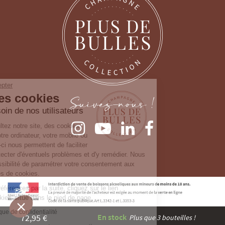
Continuer sans accepter
Gestion des cookies
Suivez-nous !
Nous prenons soin de nos utilisateurs
Lorsque vous consultez notre site, des cookies
sont déposés sur votre ordinateur, votre mobile ou
votre tablette. Ceux-ci nous permettent de faciliter
la navigation, de détecter d'éventuels problèmes et d'y remédier. Nous
vous laissons la possibilité de paramétrer votre consentement aux
différentes typologies de cookies.
Pour modifier vos préférences par la suite, cliquez sur le lien
'Préférences de cookies' situé dans le pied de page.
Consulter notre politique de confidentialité
72,95 €
En stock
Plus que 3 bouteilles !