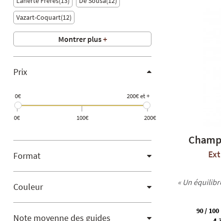
Laherte Frères
13
De Sousa
12
Vazart-Coquart
12
Montrer plus
+
Prix
0€
200€ et +
0€
100€
200€
Champa
Ext
Format
« Un équilibr
Couleur
90 / 100
Note moyenne des guides
4.3