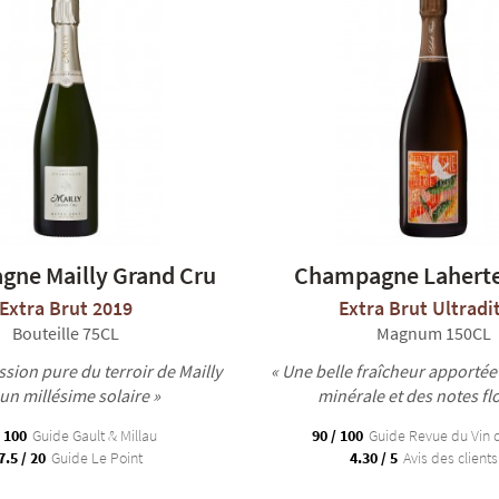
ne Mailly Grand Cru
Champagne Laherte
Extra Brut 2019
Extra Brut Ultradi
Bouteille 75CL
Magnum 150CL
sion pure du terroir de Mailly
« Une belle fraîcheur apportée
 un millésime solaire »
minérale et des notes flo
/ 100
Guide Gault & Millau
90 / 100
Guide Revue du Vin 
7.5 / 20
Guide Le Point
4.30 / 5
Avis des clients