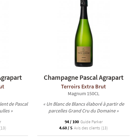
grapart
Champagne Pascal Agrapart
ut
Terroirs Extra Brut
Magnum 150CL
alent de Pascal
« Un Blanc de Blancs élaboré à partir de
lles »
parcelles Grand Cru du Domaine »
r
94 / 100
Guide Parker
(13)
4.60 / 5
Avis des clients (13)