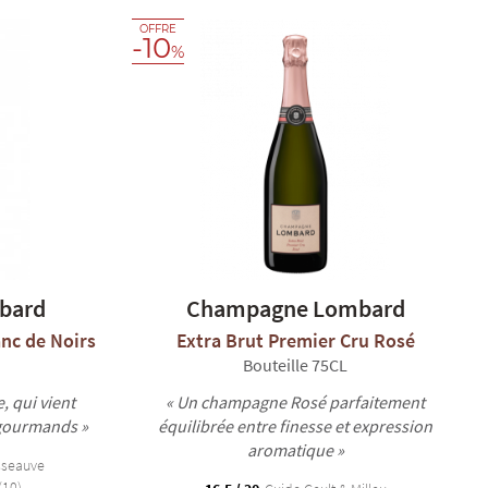
OFFRE
-10
%
bard
Champagne Lombard
anc de Noirs
Extra Brut Premier Cru Rosé
Bouteille 75CL
, qui vient
« Un champagne Rosé parfaitement
gourmands »
équilibrée entre finesse et expression
aromatique »
sseauve
(10)