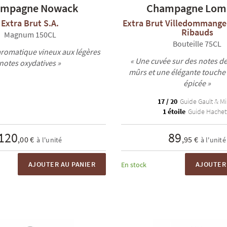
mpagne Nowack
Champagne Lom
Extra Brut S.A.
Extra Brut Villedommange 
Ribauds
Magnum 150CL
Bouteille 75CL
 aromatique vineux aux légères
« Une cuvée sur des notes de
notes oxydatives »
mûrs et une élégante touche
épicée »
17 / 20
Guide Gault & Mi
1 étoile
Guide Hachet
120
89
,00 €
,95 €
à l'unité
à l'unité
AJOUTER AU PANIER
AJOUTER 
En stock