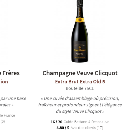
 Frères
Champagne Veuve Clicquot
tion
Extra Brut Extra Old 5
Bouteille 75CL
 par une base
« Une cuvée d'assemblage où précision,
rales »
fraîcheur et profondeur signent l'élégance
du style Veuve Clicquot »
de France
 (6)
16 / 20
Guide Bettane & Desseauve
4.80 / 5
Avis des clients (17)