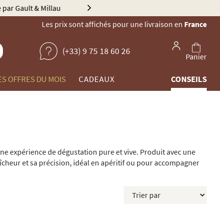
Explorez no
Les prix sont affichés pour une livraison en
France
(+33) 9 75 18 60 26
Panier
ES OFFRES DU MOIS
CADEAUX
CONSEILS
une expérience de dégustation pure et vive. Produit avec une
aîcheur et sa précision, idéal en apéritif ou pour accompagner