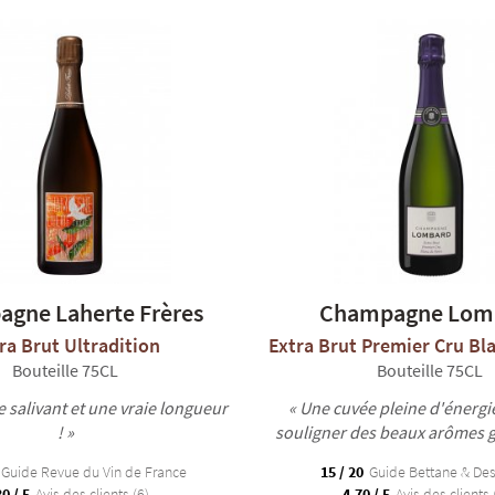
gne Laherte Frères
Champagne Lom
ra Brut Ultradition
Extra Brut Premier Cru Bl
Bouteille 75CL
Bouteille 75CL
e salivant et une vraie longueur
« Une cuvée pleine d'énergie
! »
souligner des beaux arômes 
Guide Revue du Vin de France
15 / 20
Guide Bettane & De
0 / 5
Avis des clients (6)
4.70 / 5
Avis des clients 