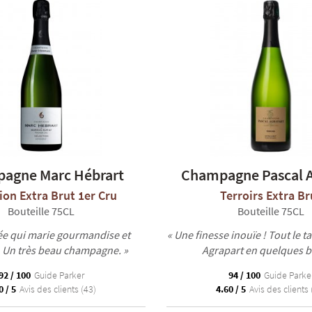
agne Marc Hébrart
Champagne Pascal A
ion Extra Brut 1er Cru
Terroirs Extra Br
Bouteille 75CL
Bouteille 75CL
ée qui marie gourmandise et
« Une finesse inouïe ! Tout le t
. Un très beau champagne. »
Agrapart en quelques bu
92 / 100
Guide Parker
94 / 100
Guide Parke
0 / 5
Avis des clients (43)
4.60 / 5
Avis des clients 