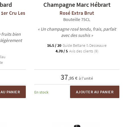
bard
Champagne Marc Hébrart
1er Cru Les
Rosé Extra Brut
Bouteille 75CL
« Un champagne rosé tendu, frais, parfait
 fruits bien
avec des sushis »
 légèrement
16.5 / 20
Guide Bettane & Desseauve
4.70 / 5
Avis des clients (9)
llau
te
37
,95 €
à l'unité
AU PANIER
AJOUTER AU PANIER
En stock