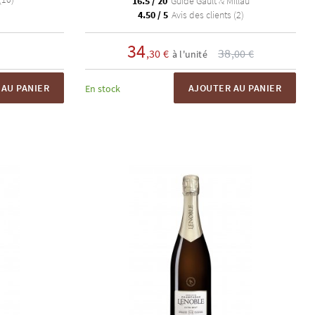
16.5 / 20
Guide Gault & Millau
4.50 / 5
Avis des clients (2)
34
38
,30 €
,00 €
à l'unité
AU PANIER
AJOUTER AU PANIER
En stock