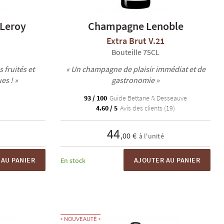
Leroy
Champagne Lenoble
Extra Brut V.21
Bouteille 75CL
fruités et
« Un champagne de plaisir immédiat et de
es ! »
gastronomie »
93 / 100
Guide Bettane & Desseauve
4.60 / 5
Avis des clients (19)
44
,00 €
à l'unité
AU PANIER
AJOUTER AU PANIER
En stock
NOUVEAUTÉ