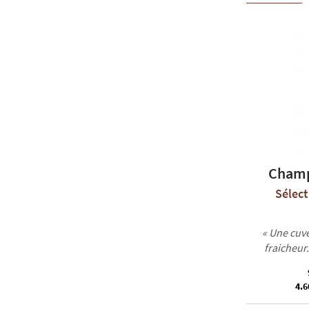
Champ
Sélect
« Une cuv
fraicheur
4.6