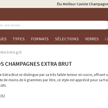
Élu Meilleur Caviste Champagne par Gault & Millau
UES
TYPES
FORMATS
SÉLECTIONS
VERRES
L
tre 0 et 6 g/l)
S CHAMPAGNES EXTRA BRUT
Extra Brut se distingue par sa très faible teneur en sucre, offrant 
te de moins de 6 grammes par litre, ce style est apprécié pour sa fr
cats.
(s)