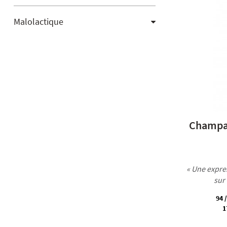
Malolactique
Champag
« Une expres
sur
94 
1