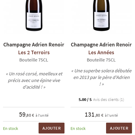
Champagne Adrien Renoir
Champagne Adrien Renoir
Les 2 Terroirs
Les Années
Bouteille 75CL
Bouteille 75CL
« Une superbe solera débutée
« Un rosé corsé, moelleux et
en 2013 par le père d'Adrien
précis avec une épine vive
! »
d’acidité ! »
5.00 / 5
Avis des clients (1)
59
131
,80 €
,80 €
à l'unité
à l'unité
AJOUTER
AJOUTER
En stock
En stock