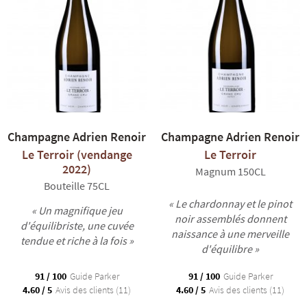
du terroir classé Grand Cru de Verzy, sur la Montagne de Reims.
Un magnifique jeu d'équilibriste, une cuvée tendue et riche à la
fois. Adrien Renoir se distingue également par ses cuvées
parcellaires à l’image de la cuvée
Vignes Goisses 2020
, composée
exclusivement de Pinot Meunier de la vendange 2020 provenant
de la parcelle « Les Vignes Goisses », située à Verzy sur la
Montagne de Reims. Un champagne fruité et frais.
R
NOS COFFRETS DÉCOUVERTES
NOS MEILLEURES VENTES
NOS PÉPI
Champagne Adrien Renoir
Champagne Adrien Renoir
Le Terroir (vendange
Le Terroir
2022)
Magnum 150CL
Bouteille 75CL
« Le chardonnay et le pinot
« Un magnifique jeu
noir assemblés donnent
d'équilibriste, une cuvée
naissance à une merveille
tendue et riche à la fois »
d'équilibre »
91 / 100
Guide Parker
91 / 100
Guide Parker
4.60 / 5
Avis des clients (11)
4.60 / 5
Avis des clients (11)