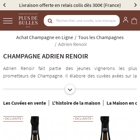
is dès 300€ (France)
Élu Meilleur Caviste Champagne p
Achat Champagne en Ligne
Tous les Champagnes
Adrien Renoir
CHAMPAGNE ADRIEN RENOIR
Adrien Renoir fait partie des jeunes vignerons les plus
prometteurs de Champagne. Il élabore des cuvées axées sur la
pureté et la tension. Il a rejoint le domaine familial en 2015, et y a
mené une véritable révolution en supprimant les désherbants,
engageant une conversion Bio et en vinifiant à 100% sous-bois !
Les Cuvées en vente
L'histoire de la maison
La Maison en ch
Une audace que l’on retrouve dans ses champagnes !
Les cuvées Adrien Renoir mettent en valeur chaque terroir,
EXCLUSIVITÉ
EXCLUSIVITÉ
chaque cépage, chaque vendange. La plus célèbre, la cuvée
Le
Terroir
, marie 50% de Pinot Noir et 50% de Chardonnay venant