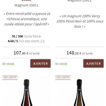
Magnum 150CL
Magnum 150CL
« Entre minéralité crayeuse et
« Un magnum 100% Verzy
richesse aromatique, une
100% Pinot Noir et 100% sous
cuvée idéale pour l'apéritif »
bois ! »
91 / 100
Guide Parker
4.60 / 5
Avis des clients (11)
107
148
,80 €
,50 €
à l'unité
à l'unité
AJOUTER
AJOUTER
En stock
En stock
EXCLUSIVITÉ
EXCLUSIVITÉ