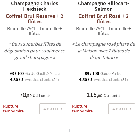
Champagne Charles
Champagne Billecart-
Heidsieck
Salmon
Coffret Brut Réserve + 2
Coffret Brut Rosé + 2
flûtes
flûtes
Bouteille 75CL - bouteille +
Bouteille 75CL - bouteille +
flûtes
flûtes
« Deux superbes flûtes de
« Le champagne rosé phare de
dégustation pour sublimer ce
la Maison avec 2 flûtes de
grand champagne »
dégustation »
93 / 100
Guide Gault & Millau
89 / 100
Guide Parker
4.80 / 5
Avis des clients (54)
4.60 / 5
Avis des clients (31)
78
115
,50 €
,00 €
à l'unité
à l'unité
Rupture
Rupture
AJOUTER
AJOUTER
temporaire
temporaire
1