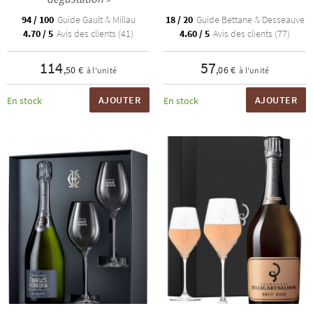
94 / 100
Guide Gault & Millau
18 / 20
Guide Bettane & Desseauve
4.70 / 5
Avis des clients (41)
4.60 / 5
Avis des clients (77)
114
57
,50 €
,06 €
à l'unité
à l'unité
AJOUTER
AJOUTER
En stock
En stock