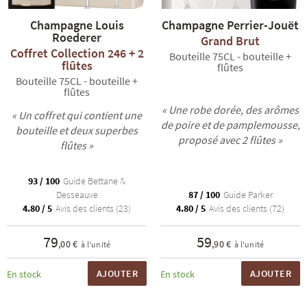
Champagne Louis
Champagne Perrier-Jouët
Roederer
Grand Brut
Coffret Collection 246 + 2
Bouteille 75CL - bouteille +
flûtes
flûtes
Bouteille 75CL - bouteille +
flûtes
« Une robe dorée, des arômes
R
NOS COFFRETS DÉCOUVERTES
NOS MEILLEURES VENTES
NOS PÉPI
« Un coffret qui contient une
de poire et de pamplemousse,
bouteille et deux superbes
proposé avec 2 flûtes »
flûtes »
93 / 100
Guide Bettane &
Desseauve
87 / 100
Guide Parker
4.80 / 5
Avis des clients (23)
4.80 / 5
Avis des clients (72)
79
59
,00 €
,90 €
à l'unité
à l'unité
AJOUTER
AJOUTER
En stock
En stock