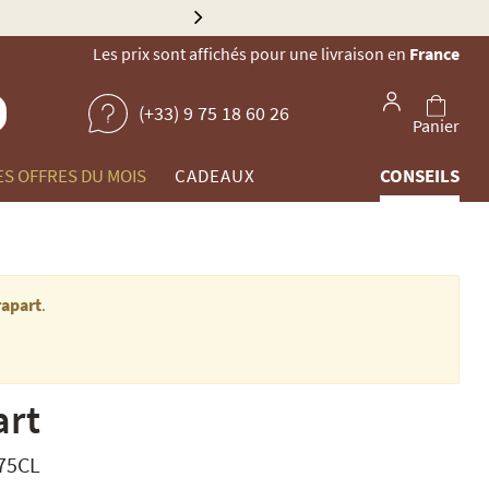
Explorez 
Les prix sont affichés pour une livraison en
France
(+33) 9 75 18 60 26
Panier
ES OFFRES DU MOIS
CADEAUX
CONSEILS
rapart
.
art
 75CL