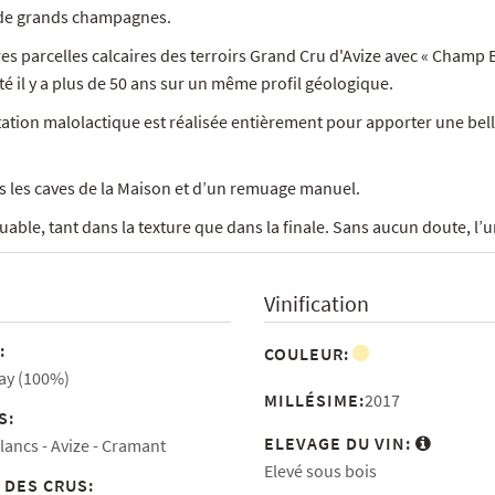
s de grands champagnes.
es parcelles calcaires des terroirs Grand Cru d'Avize avec « Champ 
té il y a plus de 50 ans sur un même profil géologique.
tation malolactique est réalisée entièrement pour apporter une bell
ies les caves de la Maison et d’un remuage manuel.
ble, tant dans la texture que dans la finale. Sans aucun doute, l’
Vinification
:
COULEUR:
y (100%)
MILLÉSIME:
2017
S:
ELEVAGE DU VIN:
lancs
Avize
Cramant
Elevé sous bois
 DES CRUS: