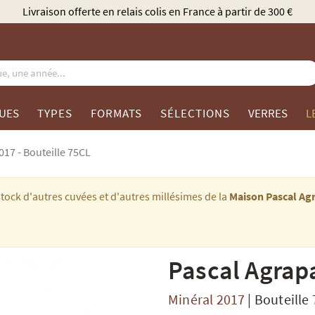
Élu Meilleur Caviste Champagne par Gault & Millau
UES
TYPES
FORMATS
SÉLECTIONS
VERRES
L
017 - Bouteille 75CL
tock d'autres cuvées et d'autres millésimes de la
Maison Pascal Ag
Pascal Agrap
Minéral 2017
|
Bouteille