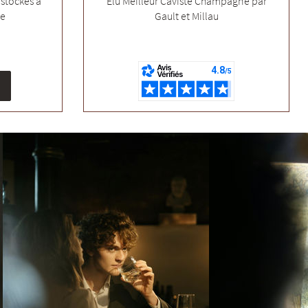
stockés à
Elu Meilleur Caviste Champagne par
ée
Gault et Millau