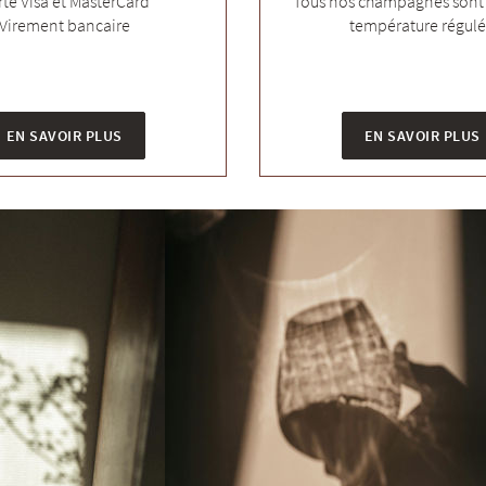
rte Visa et MasterCard
Tous nos champagnes sont 
Virement bancaire
température régul
EN SAVOIR PLUS
EN SAVOIR PLUS