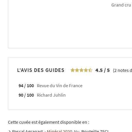
Grand cru
L'AVIS DES GUIDES
4.5
/
5
(
2
notes d
94 / 100
Revue du Vin de France
90 / 100
Richard Juhlin
Cette cuvée est également disponible en :
Pascal Agrapart
- Minéral 2020
Nu
Bouteille 75CL