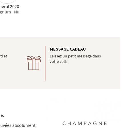
néral 2020
gnum - Nu
É
MESSAGE CADEAU
rd et
Laissez un petit message dans
votre colis
se.
s cuvées absolument