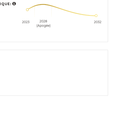
IQUE:
2028
2023
2032
(Apogée)