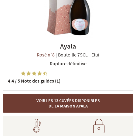
Ayala
R
NOS COFFRETS DÉCOUVERTES
NOS MEILLEURES VENTES
NOS PÉPI
Rosé n°8
|
Bouteille 75CL
-
Etui
Rupture définitive
4.4 / 5
Note des guides (1)
VOIR LES 13 CUVÉES DISPONIBLES
DE LA
MAISON AYALA