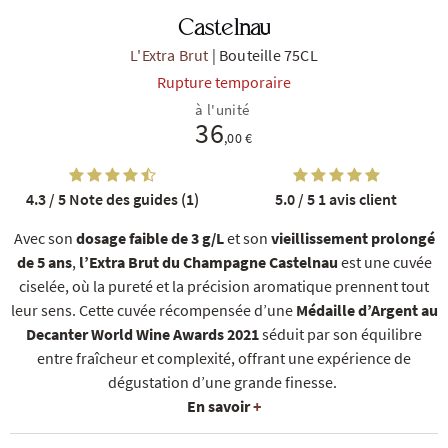
Castelnau
L'Extra Brut
|
Bouteille 75CL
Rupture temporaire
à l'unité
36
,00 €
R
NOS COFFRETS DÉCOUVERTES
NOS MEILLEURES VENTES
NOS PÉPI
4.3 / 5
Note des guides (1)
5.0 / 5
1 avis client
Avec son
dosage faible de 3 g/L
et son
vieillissement prolongé
de 5 ans
,
l’Extra Brut du Champagne Castelnau
est une cuvée
ciselée, où la pureté et la précision aromatique prennent tout
leur sens. Cette cuvée récompensée d’une
Médaille d’Argent au
Decanter World Wine Awards 2021
séduit par son équilibre
entre fraîcheur et complexité, offrant une expérience de
dégustation d’une grande finesse.
En savoir
+