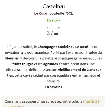
Castelnau
Le Rosé
|
Bouteille 75CL
En stock
à l'unité
37
,00 €
R
NOS COFFRETS DÉCOUVERTES
NOS MEILLEURES VENTES
NOS PÉPI
Élégant et subtil, le
Champagne Castelnau Le Rosé
est une
invitation à la gourmandise. Porté par l’expression fruitée du
Meunier
, il dévoile une palette aromatique généreuse, où les
fruits rouges
et les
agrumes
s’entrelacent dans une
effervescence délicate. Avec son
vieillissement de 2 ans sur
lies
, cette cuvée séduit par son équilibre entre fraîcheur et
intensité.
En savoir
+
mardi 11
Commandez aujourd'hui et recevez votre colis le