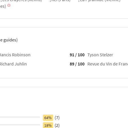
ues)
e guides)
Jancis Robinson
91 / 100
Tyson Stelzer
Richard Juhlin
89 / 100
Revue du Vin de Fran
(7)
64%
(2)
18%