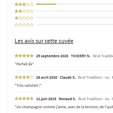
18%
0%
0%
0%
Les avis sur cette cuvée
25 septembre 2020
THIERRY N.
Brut Traditi
"Parfait 👍"
26 avril 2020
Claude S.
Brut Tradition - nu - 
"Très satisfait !"
11 juin 2019
Renaud S.
Brut Tradition - nu - 
"Un champagne comme j’aime, avec de la tension, de l'quili