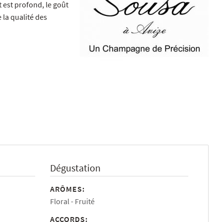
 est profond, le goût
e la qualité des
Dégustation
ARÔMES:
Floral
Fruité
ACCORDS: