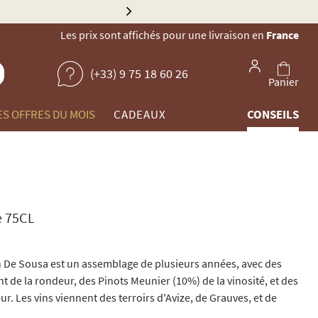
Les prix sont affichés pour une livraison en
France
(+33) 9 75 18 60 26
Panier
ES OFFRES DU MOIS
CADEAUX
CONSEILS
e 75CL
n De Sousa est un assemblage de plusieurs années, avec des
t de la rondeur, des Pinots Meunier (10%) de la vinosité, et des
r. Les vins viennent des terroirs d'Avize, de Grauves, et de