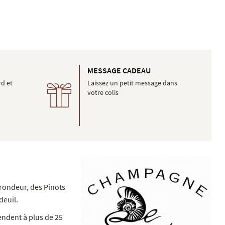
É
MESSAGE CADEAU
rd et
Laissez un petit message dans
votre colis
 rondeur, des Pinots
deuil.
endent à plus de 25