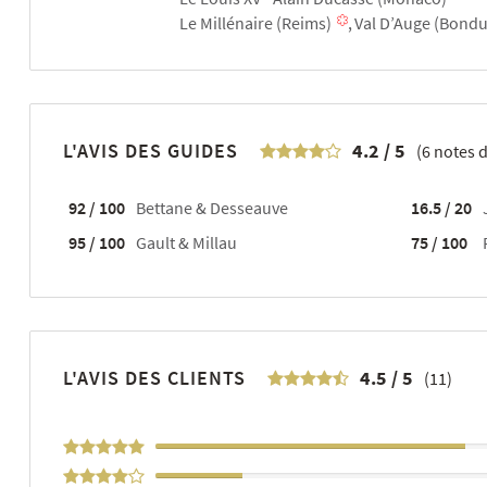
Le Millénaire (Reims)
Val D’Auge (Bond
L'AVIS DES GUIDES
4.2
/
5
(
6
notes d
92 / 100
Bettane & Desseauve
16.5 / 20
95 / 100
Gault & Millau
75 / 100
L'AVIS DES CLIENTS
4.5
/
5
(11)
64%
18%