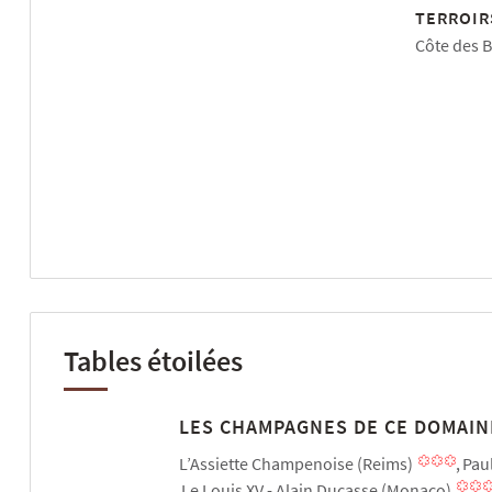
TERROIR
Côte des B
Tables étoilées
LES CHAMPAGNES DE CE DOMAIN
L’Assiette Champenoise (Reims)
Pau
Le Louis XV - Alain Ducasse (Monaco)