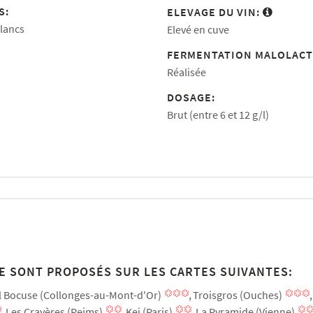
S:
ELEVAGE DU VIN:
lancs
Elevé en cuve
FERMENTATION MALOLACT
Réalisée
DOSAGE:
Brut (entre 6 et 12 g/l)
E SONT PROPOSÉS SUR LES CARTES SUIVANTES:
l Bocuse (Collonges-au-Mont-d'Or)
Troisgros (Ouches)
Les Crayères (Reims)
Kei (Paris)
La Pyramide (Vienne)