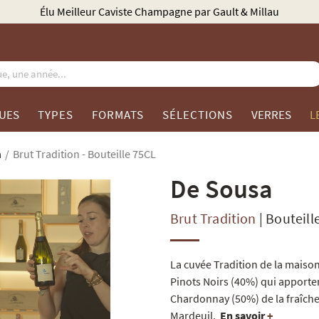
Explorez notre collection : chaque bouteille est disponible à l'unité
UES
TYPES
FORMATS
SÉLECTIONS
VERRES
L
a
Brut Tradition - Bouteille 75CL
De Sousa
Brut Tradition
|
Bouteill
La cuvée Tradition de la maiso
Pinots Noirs (40%) qui apporten
Chardonnay (50%) de la fraîcheu
Mardeuil.
En savoir
+