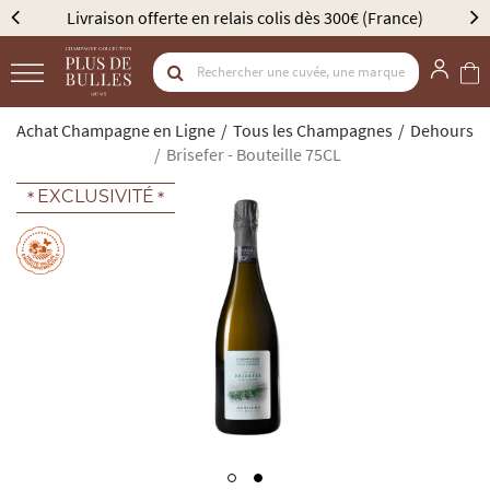
Livraison offerte en relais colis dès 300€ (France)
É
Achat Champagne en Ligne
Tous les Champagnes
Dehours
Brisefer - Bouteille 75CL
EXCLUSIVITÉ