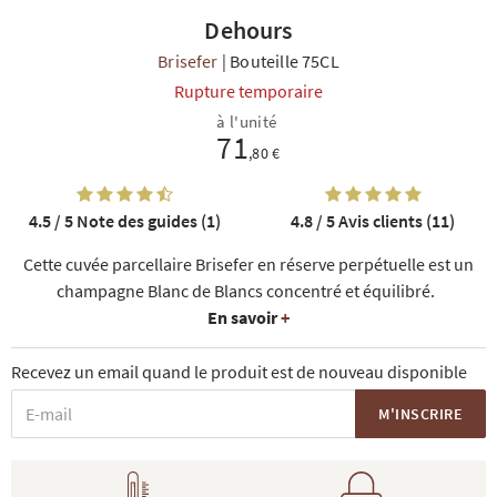
Dehours
Brisefer
|
Bouteille 75CL
Rupture temporaire
à l'unité
71
,80 €
R
NOS COFFRETS DÉCOUVERTES
NOS MEILLEURES VENTES
NOS PÉPI
4.5 / 5
Note des guides (1)
4.8 / 5
Avis clients (11)
Cette cuvée parcellaire Brisefer en réserve perpétuelle est un
champagne Blanc de Blancs concentré et équilibré.
En savoir
+
Recevez un email quand le produit est de nouveau disponible
M'INSCRIRE