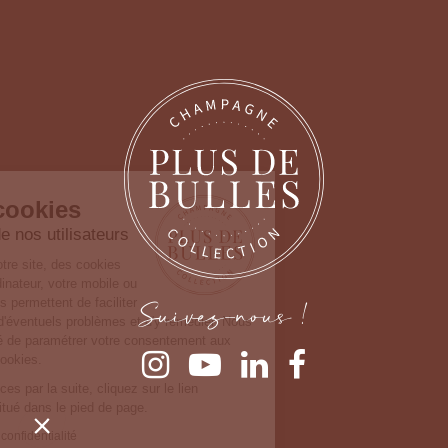
Continuer sans accepter
Gestion des cookies
Nous prenons soin de nos utilisateurs
Lorsque vous consultez notre site, des cookies
sont déposés sur votre ordinateur, votre mobile ou
Suivez-nous !
votre tablette. Ceux-ci nous permettent de faciliter
la navigation, de détecter d'éventuels problèmes et d'y remédier. Nous
vous laissons la possibilité de paramétrer votre consentement aux
différentes typologies de cookies.
Pour modifier vos préférences par la suite, cliquez sur le lien
'Préférences de cookies' situé dans le pied de page.
Consulter notre politique de confidentialité