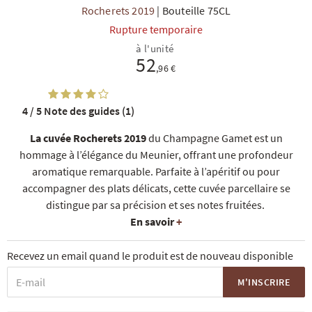
Rocherets 2019
|
Bouteille 75CL
Rupture temporaire
à l'unité
52
,96 €
4 / 5
Note des guides (1)
R
NOS COFFRETS DÉCOUVERTES
NOS MEILLEURES VENTES
NOS PÉPI
La cuvée Rocherets 2019
du Champagne Gamet est un
hommage à l’élégance du Meunier, offrant une profondeur
aromatique remarquable. Parfaite à l’apéritif ou pour
accompagner des plats délicats, cette cuvée parcellaire se
distingue par sa précision et ses notes fruitées.
En savoir
+
Recevez un email quand le produit est de nouveau disponible
M'INSCRIRE