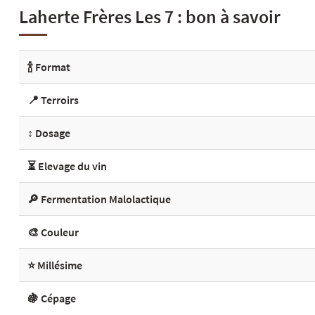
Laherte Frères Les 7 : bon à savoir
🍾 Format
📍 Terroirs
↕️ Dosage
⏳ Elevage du vin
🔎 Fermentation Malolactique
🎨 Couleur
⭐ Millésime
🍇 Cépage