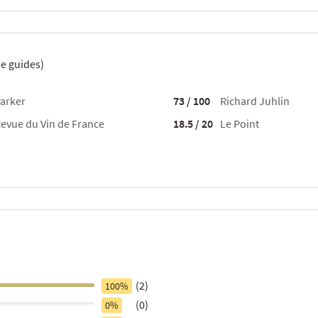
e guides)
arker
73 / 100
Richard Juhlin
evue du Vin de France
18.5 / 20
Le Point
(2)
100%
(0)
0%