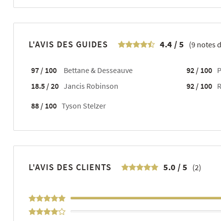
L'AVIS DES GUIDES
4.4
/
5
(
9
notes d
97 / 100
Bettane & Desseauve
92 / 100
P
18.5 / 20
Jancis Robinson
92 / 100
R
88 / 100
Tyson Stelzer
L'AVIS DES CLIENTS
5.0
/
5
(2)
100%
0%