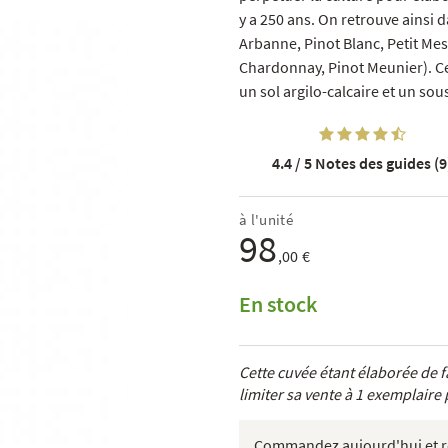
y a 250 ans. On retrouve ainsi 
Arbanne, Pinot Blanc, Petit Mes
Chardonnay, Pinot Meunier). Ces
un sol argilo-calcaire et un sous
4.4 / 5
Notes des guides (9
à l'unité
98
,00 €
En stock
Cette cuvée étant élaborée de
limiter sa vente à 1 exemplaire p
Commandez aujourd'hui et re