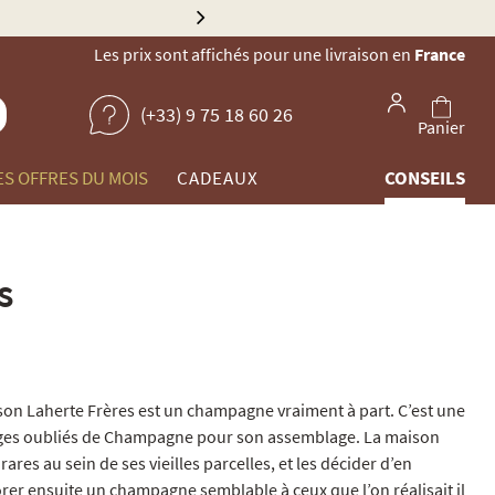
Explorez no
Les prix sont affichés pour une livraison en
France
(+33) 9 75 18 60 26
Panier
ES OFFRES DU MOIS
CADEAUX
CONSEILS
s
ison Laherte Frères est un champagne vraiment à part. C’est une
ages oubliés de Champagne pour son assemblage. La maison
ares au sein de ses vieilles parcelles, et les décider d’en
rer ensuite un champagne semblable à ceux que l’on réalisait il