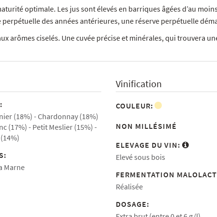
maturité optimale. Les jus sont élevés en barriques âgées d’au moin
ve perpétuelle des années antérieures, une réserve perpétuelle dém
t aux arômes ciselés. Une cuvée précise et minérales, qui trouvera 
Vinification
:
COULEUR:
nier (18%)
Chardonnay (18%)
NON MILLÉSIMÉ
nc (17%)
Petit Meslier (15%)
 (14%)
ELEVAGE DU VIN:
S:
Elevé sous bois
la Marne
FERMENTATION MALOLACT
Réalisée
DOSAGE:
Extra brut (entre 0 et 6 g/l)