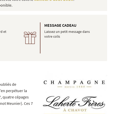
ponible.
É
MESSAGE CADEAU
rd et
Laissez un petit message dans
votre colis
oubliés de
’en perpétuer la
 7, quatre cépages
inot Meunier). Ces 7