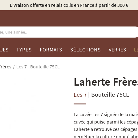
Élu Meilleur Caviste Champagne par Gault & Millau
UES
TYPES
FORMATS
SÉLECTIONS
VERRES
L
Frères
Les 7 - Bouteille 75CL
Laherte Frère
Les 7
|
Bouteille 75CL
La cuvée Les 7 signée de la ma
cuvée qui puise parmi les cép
Laherte a retrouvé ces cépages r
perpétuer la culture pour élabo