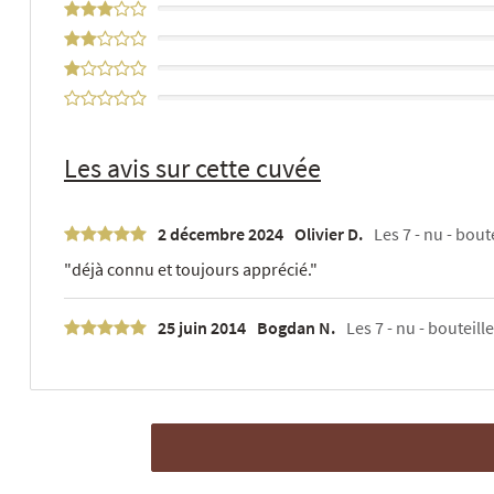
0%
0%
0%
0%
Les avis sur cette cuvée
2 décembre 2024
Olivier D.
Les 7 - nu - bout
"déjà connu et toujours apprécié."
25 juin 2014
Bogdan N.
Les 7 - nu - bouteille