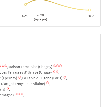
2028
2025
2036
(Apogée)
Maison Lameloise (Chagny)
Les Terrasses d’ Uriage (Uriage)
e (Epernay)
La Table d’Eugène (Paris)
D’acigné (Noyal-sur-Vilaine)
ris)
llemagne)