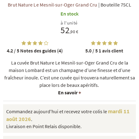
Brut Nature Le Mesnil-sur-Oger Grand Cru
|
Bouteille 75CL
En stock
à l'unité
52
,90 €
4.2 / 5
Notes des guides (4)
5.0 / 5
1 avis client
R
NOS COFFRETS DÉCOUVERTES
NOS MEILLEURES VENTES
NOS PÉPI
La cuvée Brut Nature Le Mesnil-sur-Oger Grand Cru de la
maison Lombard est un champagne d’une finesse et d’une
fraîcheur inouïe. C’est une cuvée qui trouvera naturellement sa
place lors de beaux apéritifs.
En savoir
+
mardi 11
Commandez aujourd'hui et recevez votre colis le
août 2026
.
Livraison en Point Relais disponible.