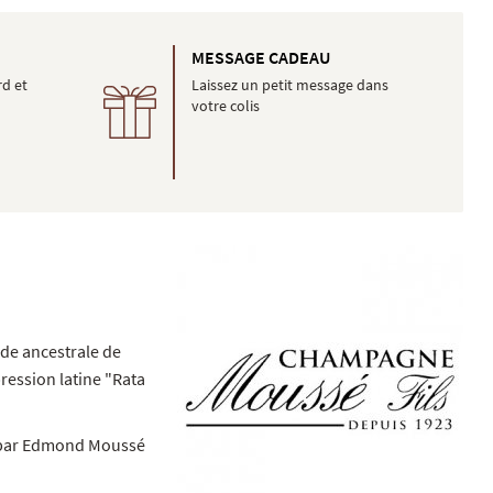
É
MESSAGE CADEAU
rd et
Laissez un petit message dans
votre colis
hode ancestrale de
pression latine "Rata
on par Edmond Moussé