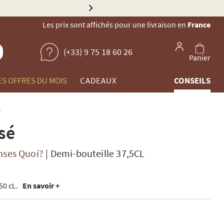
pagne par Gault & Millau
Les prix sont affichés pour une livraison en
France
(+33) 9 75 18 60 26
Panier
ES OFFRES DU MOIS
CADEAUX
CONSEILS
L
sé
nses Quoi?
|
Demi-bouteille 37,5CL
50 cL.
En savoir
+