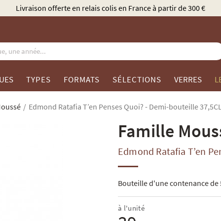
Élu Meilleur Caviste Cham
UES
TYPES
FORMATS
SÉLECTIONS
VERRES
L
Moussé
Edmond Ratafia T’en Penses Quoi? - Demi-bouteille 37,5C
Famille Mous
Edmond Ratafia T’en Pe
Bouteille d'une contenance de 
à l'unité