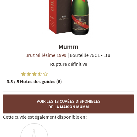
Mumm
R
NOS COFFRETS DÉCOUVERTES
NOS MEILLEURES VENTES
NOS PÉPI
Brut Millésime 1999
|
Bouteille 75CL
-
Etui
Rupture définitive
3.3 / 5
Notes des guides (6)
VOIR LES 13 CUVÉES DISPONIBLES
DE LA
MAISON MUMM
Cette cuvée est également disponible en :