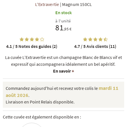
L'Extravertie
|
Magnum 150CL
En stock
à l'unité
81
,95 €
4.1 / 5
Notes des guides (2)
4.7 / 5
Avis clients (11)
R
NOS COFFRETS DÉCOUVERTES
NOS MEILLEURES VENTES
NOS PÉPI
La cuvée L’Extravertie est un champagne Blanc de Blancs vif et
expressif qui accompagnera idéalement un bel apéritif.
En savoir
+
mardi 11
Commandez aujourd'hui et recevez votre colis le
août 2026
.
Livraison en Point Relais disponible.
Cette cuvée est également disponible en :