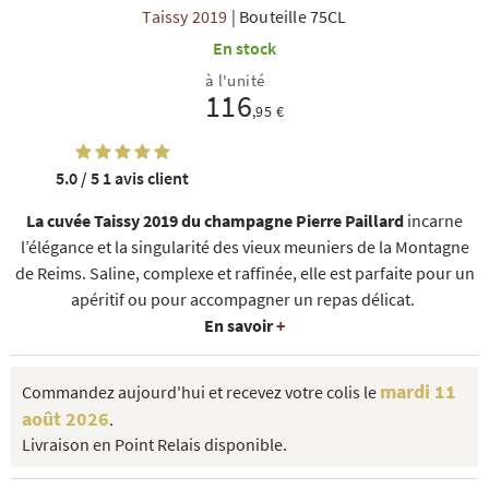
Taissy 2019
|
Bouteille 75CL
En stock
à l'unité
116
,95 €
5.0 / 5
1 avis client
R
NOS COFFRETS DÉCOUVERTES
NOS MEILLEURES VENTES
NOS PÉPI
La cuvée Taissy 2019 du champagne Pierre Paillard
incarne
l’élégance et la singularité des vieux meuniers de la Montagne
de Reims. Saline, complexe et raffinée, elle est parfaite pour un
apéritif ou pour accompagner un repas délicat.
En savoir
+
mardi 11
Commandez aujourd'hui et recevez votre colis le
août 2026
.
Livraison en Point Relais disponible.