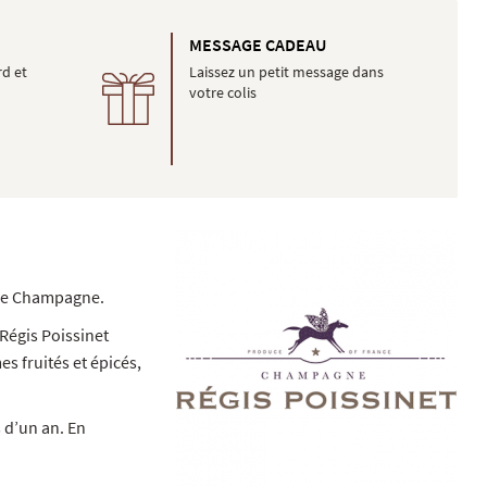
É
MESSAGE CADEAU
rd et
Laissez un petit message dans
votre colis
n de Champagne.
Régis Poissinet
s fruités et épicés,
 d’un an. En