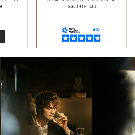
ée
Gault et Millau