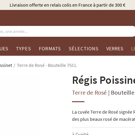
Élu Meilleur Caviste Champagne par Gault & Mi
UES
TYPES
FORMATS
SÉLECTIONS
VERRES
L
ssinet
Terre de Rosé - Bouteille 75CL
Régis Poissin
Terre de Rosé
|
Bouteille
La cuvée Terre de Rosé signée R
des plus beaux rosé de macér
à l'unité