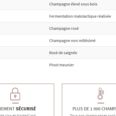
Champagne élevé sous bois
Fermentation malolactique réalisée
Champagne rosé
Champagne non millésimé
Rosé de saignée
Pinot meunier
IEMENT
SÉCURISÉ
PLUS DE 1 000 CHAM
rte Visa et MasterCard
Tous nos champagnes sont 