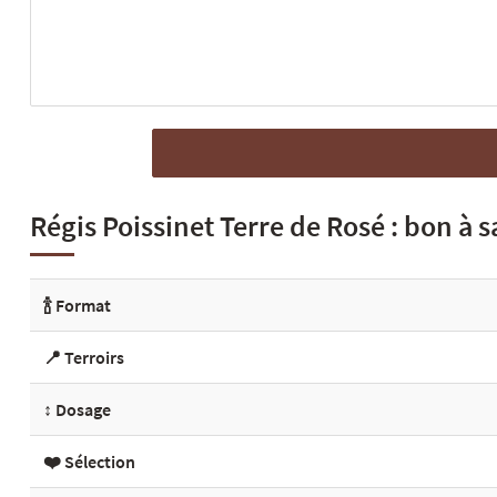
Régis Poissinet Terre de Rosé : bon à s
🍾 Format
📍 Terroirs
↕️ Dosage
❤️ Sélection