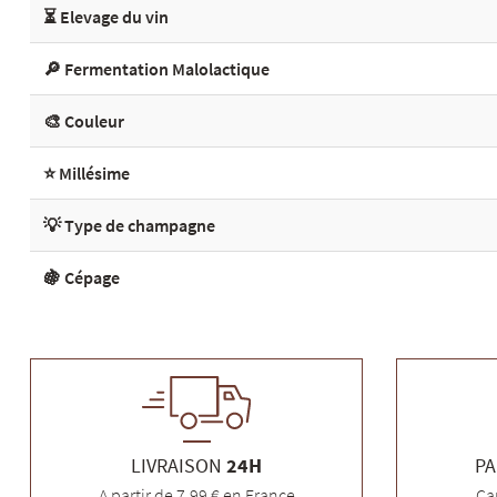
⏳ Elevage du vin
🔎 Fermentation Malolactique
🎨 Couleur
⭐ Millésime
💡 Type de champagne
🍇 Cépage
LIVRAISON
24H
PA
A partir de 7,99 € en France
Ca