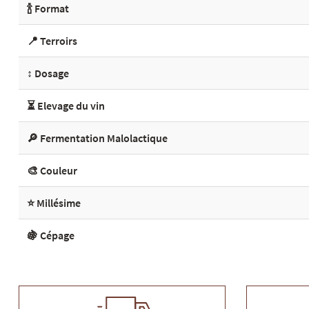
🍾 Format
📍 Terroirs
↕️ Dosage
⏳ Elevage du vin
🔎 Fermentation Malolactique
🎨 Couleur
⭐ Millésime
🍇 Cépage