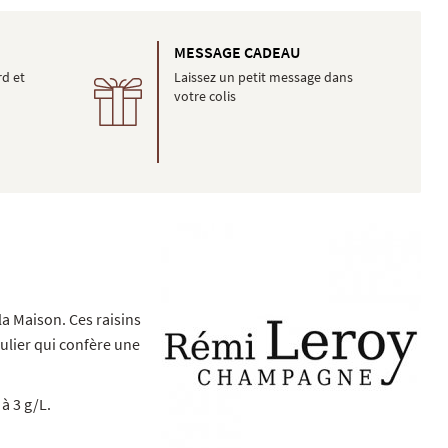
É
MESSAGE CADEAU
rd et
Laissez un petit message dans
votre colis
a Maison. Ces raisins
culier qui confère une
à 3 g/L.