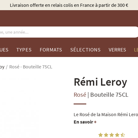
Élu Meilleur Caviste Champagne par Gault & Milla
UES
TYPES
FORMATS
SÉLECTIONS
VERRES
L
oy
Rosé - Bouteille 75CL
Rémi Leroy
Rosé
|
Bouteille 75CL
Le Rosé de la Maison Rémi Lero
En savoir
+