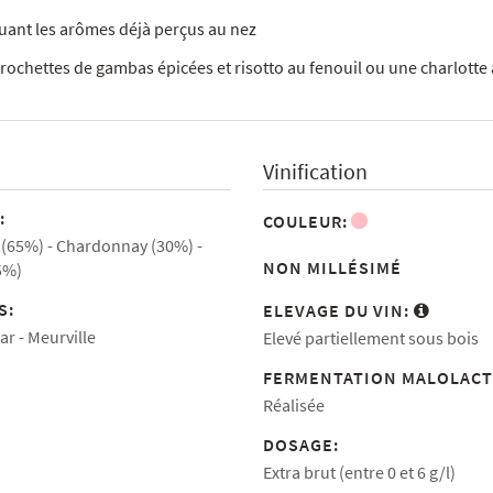
uant les arômes déjà perçus au nez
ochettes de gambas épicées et risotto au fenouil ou une charlotte
Vinification
:
COULEUR:
 (65%)
Chardonnay (30%)
NON MILLÉSIMÉ
5%)
S:
ELEVAGE DU VIN:
ar
Meurville
Elevé partiellement sous bois
FERMENTATION MALOLACT
Réalisée
DOSAGE:
Extra brut (entre 0 et 6 g/l)