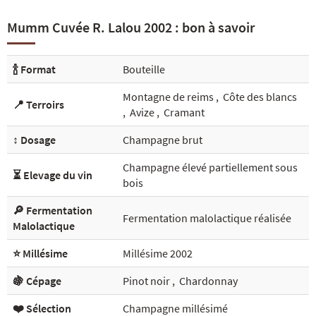
Mumm Cuvée R. Lalou 2002 : bon à savoir
🍾 Format
Bouteille
Montagne de reims
,
Côte des blancs
📍 Terroirs
,
Avize
,
Cramant
↕️ Dosage
Champagne brut
Champagne élevé partiellement sous
⏳ Elevage du vin
bois
🔎 Fermentation
Fermentation malolactique réalisée
Malolactique
⭐ Millésime
Millésime 2002
🍇 Cépage
Pinot noir
,
Chardonnay
❤️ Sélection
Champagne millésimé