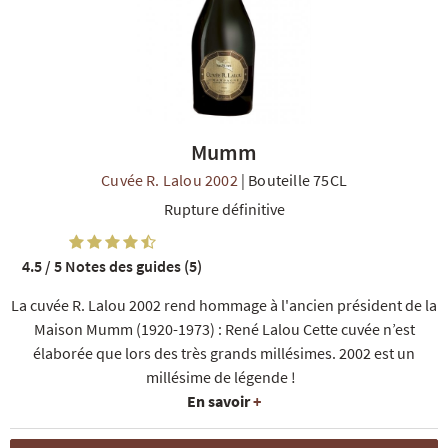
Mumm
R
NOS COFFRETS DÉCOUVERTES
NOS MEILLEURES VENTES
NOS PÉPI
Cuvée R. Lalou 2002
|
Bouteille 75CL
Rupture définitive
4.5 / 5
Notes des guides (5)
La cuvée R. Lalou 2002 rend hommage à l'ancien président de la
Maison Mumm (1920-1973) : René Lalou
Cette cuvée n’est
élaborée que lors des très grands millésimes. 2002 est un
millésime de légende !
En savoir
+