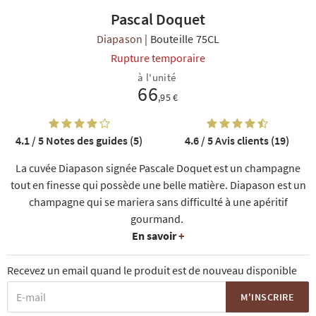
Pascal Doquet
Diapason
|
Bouteille 75CL
Rupture temporaire
à l'unité
66
,95 €
R
NOS COFFRETS DÉCOUVERTES
NOS MEILLEURES VENTES
NOS PÉPI
4.1 / 5
Notes des guides (5)
4.6 / 5
Avis clients (19)
La cuvée Diapason signée Pascale Doquet est un champagne
tout en finesse qui possède une belle matière. Diapason est un
champagne qui se mariera sans difficulté à une apéritif
gourmand.
En savoir
+
Recevez un email quand le produit est de nouveau disponible
M'INSCRIRE