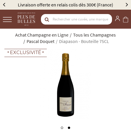
ison offerte en relais colis dès 300€ (France)
Élu Meil
Achat Champagne en Ligne
Tous les Champagnes
Pascal Doquet
Diapason - Bouteille 75CL
EXCLUSIVITÉ