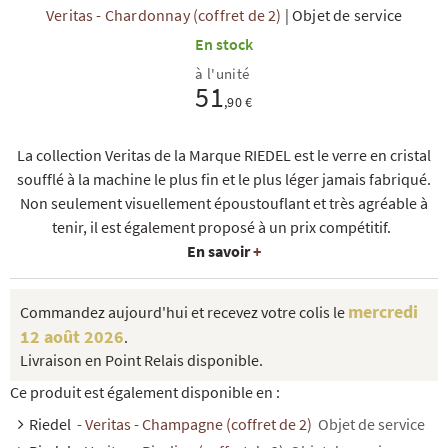
Veritas - Chardonnay (coffret de 2)
|
Objet de service
En stock
à l'unité
51
,90 €
La collection Veritas de la Marque RIEDEL est le verre en cristal
R
NOS COFFRETS DÉCOUVERTES
NOS MEILLEURES VENTES
NOS PÉPI
soufflé à la machine le plus fin et le plus léger jamais fabriqué.
Non seulement visuellement époustouflant et très agréable à
tenir, il est également proposé à un prix compétitif.
En savoir
+
mercredi
Commandez aujourd'hui et recevez votre colis le
12 août 2026
.
Livraison en Point Relais disponible.
Ce produit est également disponible en :
Riedel
- Veritas - Champagne (coffret de 2)
Objet de service