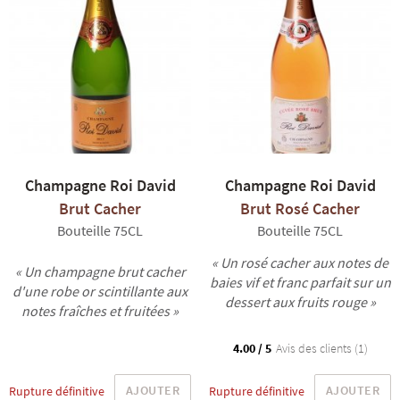
R
NOS COFFRETS DÉCOUVERTES
NOS MEILLEURES VENTES
NOS PÉPI
Champagne Roi David
Champagne Roi David
Brut Cacher
Brut Rosé Cacher
Bouteille 75CL
Bouteille 75CL
« Un rosé cacher aux notes de
« Un champagne brut cacher
baies vif et franc parfait sur un
d'une robe or scintillante aux
dessert aux fruits rouge »
notes fraîches et fruitées »
4.00 / 5
Avis des clients (1)
AJOUTER
AJOUTER
Rupture définitive
Rupture définitive