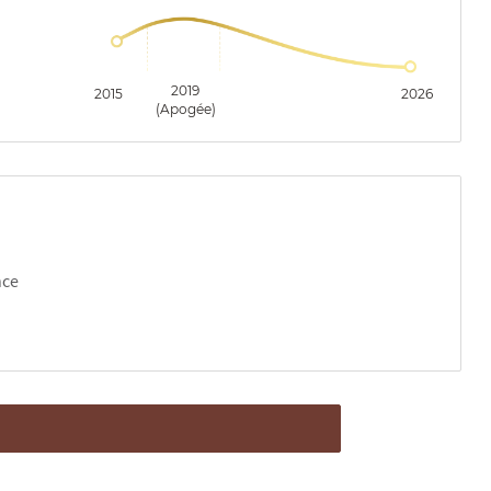
2019
2015
2026
(Apogée)
nce