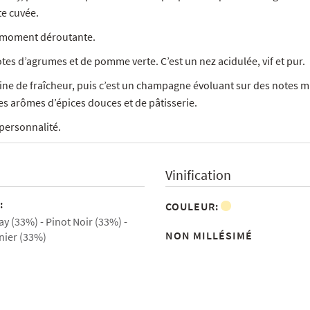
te cuvée.
r moment déroutante.
es d’agrumes et de pomme verte. C’est un nez acidulée, vif et pur.
eine de fraîcheur, puis c’est un champagne évoluant sur des notes mi
es arômes d’épices douces et de pâtisserie.
 personnalité.
Vinification
:
COULEUR:
y (33%)
Pinot Noir (33%)
NON MILLÉSIMÉ
nier (33%)