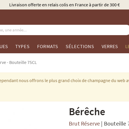
Élu Meilleur Caviste Champagne par 
UES
TYPES
FORMATS
SÉLECTIONS
VERRES
L
rve - Bouteille 75CL
 cependant nous offrons le plus grand choix de champagne du web a
Bérêche
Brut Réserve
|
Bouteille