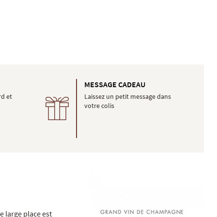
É
MESSAGE CADEAU
rd et
Laissez un petit message dans
votre colis
 large place est