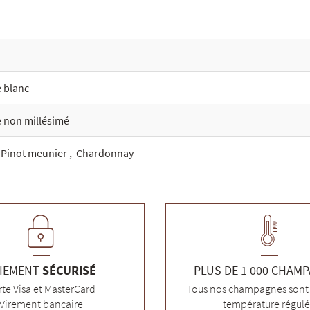
 blanc
non millésimé
,
Pinot meunier
,
Chardonnay
IEMENT
SÉCURISÉ
PLUS DE 1 000 CHAM
rte Visa et MasterCard
Tous nos champagnes sont 
Virement bancaire
température régul