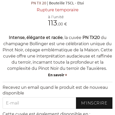
PN TX 20
|
Bouteille 75CL
-
Etui
Rupture temporaire
à l'unité
113
,00 €
Intense, élégante et racée
, la cuvée
PN TX20
du
R
NOS COFFRETS DÉCOUVERTES
NOS MEILLEURES VENTES
NOS PÉPI
champagne Bollinger est une célébration unique du
Pinot Noir, cépage emblématique de la Maison. Cette
cuvée offre une interprétation audacieuse et raffinée
du terroir, incarnant toute la profondeur et la
complexité du Pinot Noir du terroir de Tauxières.
En savoir
+
Recevez un email quand le produit est de nouveau
disponible
M'INSCRIRE
Cette cuvée est également disponible en :