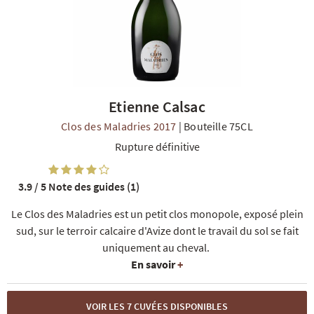
Etienne Calsac
R
NOS COFFRETS DÉCOUVERTES
NOS MEILLEURES VENTES
NOS PÉPI
Clos des Maladries 2017
|
Bouteille 75CL
Rupture définitive
3.9 / 5
Note des guides (1)
Le Clos des Maladries est un petit clos monopole, exposé plein
sud, sur le terroir calcaire d'Avize dont le travail du sol se fait
uniquement au cheval.
En savoir
+
VOIR LES 7 CUVÉES DISPONIBLES