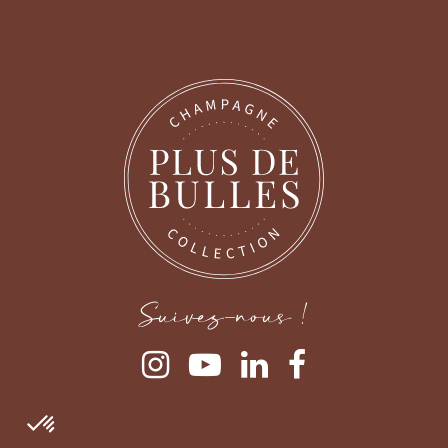
okies
s utilisateurs
ite, des cookies sont déposés sur
Suivez-nous !
ou votre tablette. Ceux-ci nous
ation, de détecter d'éventuels
 vous laissons la possibilité de
aux différentes typologies de cookies.
r la suite, cliquez sur le lien
dans le pied de page.
dentialité