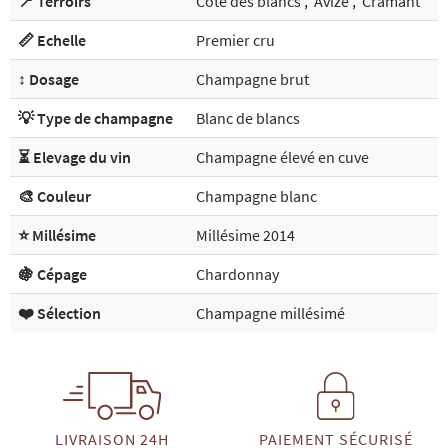
📍 Terroirs
Côte des blancs
,
Avize
,
Cramant
📏 Echelle
Premier cru
↕️ Dosage
Champagne brut
💡 Type de champagne
Blanc de blancs
⏳ Elevage du vin
Champagne élevé en cuve
🎨 Couleur
Champagne blanc
⭐ Millésime
Millésime 2014
🍇 Cépage
Chardonnay
❤️ Sélection
Champagne millésimé
LIVRAISON 24H
PAIEMENT SÉCURISÉ