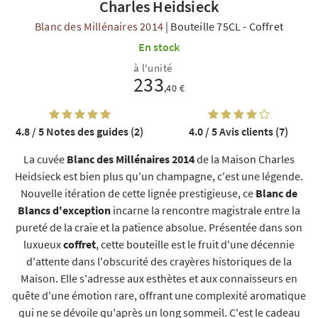
Charles Heidsieck
Blanc des Millénaires 2014
|
Bouteille 75CL
-
Coffret
En stock
à l'unité
233
,40 €
R
NOS COFFRETS DÉCOUVERTES
NOS MEILLEURES VENTES
NOS PÉPI
4.8 / 5
Notes des guides (2)
4.0 / 5
Avis clients (7)
La cuvée
Blanc des Millénaires 2014
de la Maison Charles
Heidsieck est bien plus qu'un champagne, c'est une légende.
Nouvelle itération de cette lignée prestigieuse, ce
Blanc de
Blancs d'exception
incarne la rencontre magistrale entre la
pureté de la craie et la patience absolue. Présentée dans son
luxueux
coffret
, cette bouteille est le fruit d'une décennie
d'attente dans l'obscurité des crayères historiques de la
Maison. Elle s'adresse aux esthètes et aux connaisseurs en
quête d'une émotion rare, offrant une complexité aromatique
qui ne se dévoile qu'après un long sommeil. C'est le cadeau