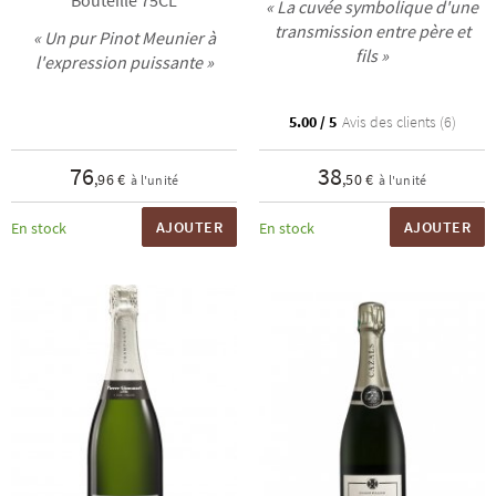
Bouteille 75CL
« La cuvée symbolique d'une
transmission entre père et
« Un pur Pinot Meunier à
fils »
l'expression puissante »
5.00 / 5
Avis des clients (6)
76
38
,96 €
,50 €
à l'unité
à l'unité
AJOUTER
AJOUTER
En stock
En stock