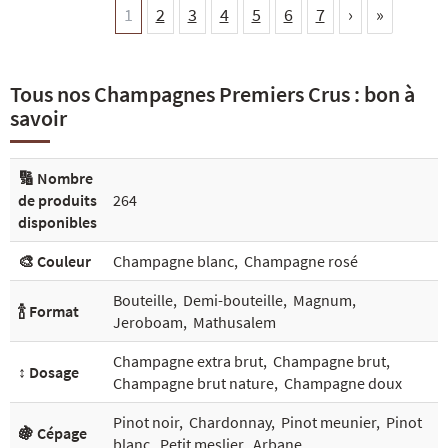
1
2
3
4
5
6
7
›
»
Tous nos Champagnes Premiers Crus : bon à
savoir
🔢 Nombre
de produits
264
disponibles
🎨 Couleur
Champagne blanc
,
Champagne rosé
Bouteille
,
Demi-bouteille
,
Magnum
,
🍾 Format
Jeroboam
,
Mathusalem
Champagne extra brut
,
Champagne brut
,
↕️ Dosage
Champagne brut nature
,
Champagne doux
Pinot noir
,
Chardonnay
,
Pinot meunier
,
Pinot
🍇 Cépage
blanc
,
Petit meslier
,
Arbane