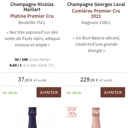
Champagne Nicolas
Champagne Georges Laval
Maillart
Cumières Premier Cru
Platine Premier Cru
2021
Bouteille 75CL
Magnum 150CL
« Nez très expressif sur des
« Un Brut Nature vibrant,
notes de fruits mûrs, attaque
ciselé et d’une grande
vineuse et ample »
R
NOS COFFRETS DÉCOUVERTES
NOS MEILLEURES VENTES
NOS PÉPI
énergie »
90 / 100
Guide Parker
4.60 / 5
Avis des clients (71)
37
229
,95 €
,00 €
à l'unité
à l'unité
AJOUTER
AJOUTER
En stock
En stock
OFFRE
-10
%