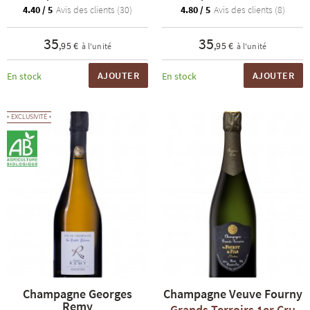
4.40 / 5
Avis des clients (30)
4.80 / 5
Avis des clients (8)
35
35
,95 €
,95 €
à l'unité
à l'unité
AJOUTER
AJOUTER
En stock
En stock
EXCLUSIVITÉ
Champagne Georges
Champagne Veuve Fourny
Remy
Grands Terroirs 1er Cru