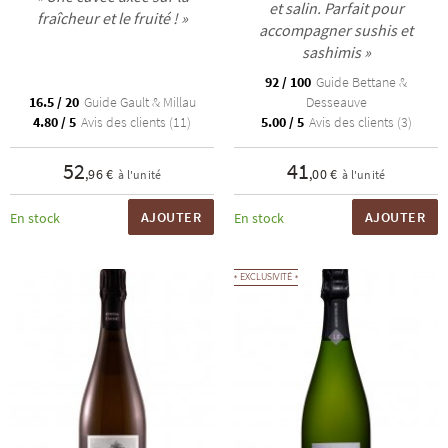
et salin. Parfait pour
fraîcheur et le fruité ! »
accompagner sushis et
sashimis »
92 / 100
Guide Bettane &
16.5 / 20
Guide Gault & Millau
Desseauve
4.80 / 5
Avis des clients (11)
5.00 / 5
Avis des clients (3)
52
41
,96 €
,00 €
à l'unité
à l'unité
AJOUTER
AJOUTER
En stock
En stock
EXCLUSIVITÉ