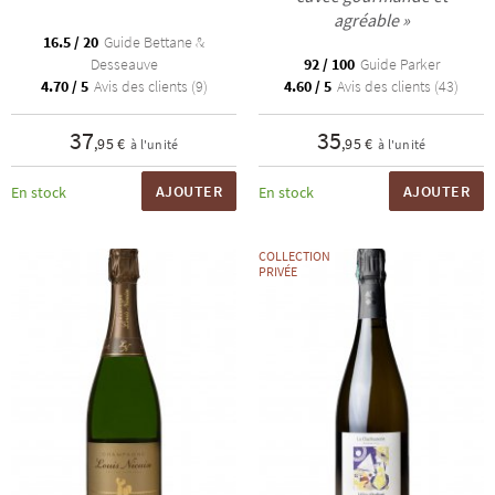
agréable »
16.5 / 20
Guide Bettane &
Desseauve
92 / 100
Guide Parker
4.70 / 5
Avis des clients (9)
4.60 / 5
Avis des clients (43)
37
35
,95 €
,95 €
à l'unité
à l'unité
AJOUTER
AJOUTER
En stock
En stock
COLLECTION
PRIVÉE