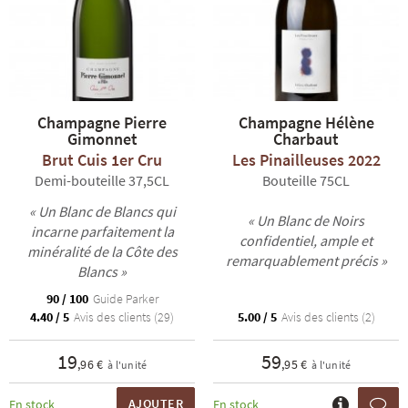
Champagne Pierre
Champagne Hélène
Gimonnet
Charbaut
Brut Cuis 1er Cru
Les Pinailleuses 2022
Demi-bouteille 37,5CL
Bouteille 75CL
« Un Blanc de Blancs qui
« Un Blanc de Noirs
incarne parfaitement la
confidentiel, ample et
minéralité de la Côte des
remarquablement précis »
Blancs »
90 / 100
Guide Parker
4.40 / 5
Avis des clients (29)
5.00 / 5
Avis des clients (2)
19
59
,96 €
,95 €
à l'unité
à l'unité
AJOUTER
En stock
En stock