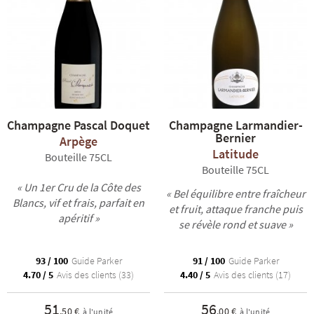
Champagne Pascal Doquet
Champagne Larmandier-
Bernier
Arpège
Latitude
Bouteille 75CL
Bouteille 75CL
« Un 1er Cru de la Côte des
« Bel équilibre entre fraîcheur
Blancs, vif et frais, parfait en
et fruit, attaque franche puis
apéritif »
se révèle rond et suave »
93 / 100
Guide Parker
91 / 100
Guide Parker
4.70 / 5
Avis des clients (33)
4.40 / 5
Avis des clients (17)
51
56
,50 €
,00 €
à l'unité
à l'unité