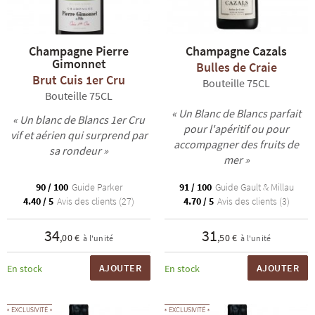
Champagne Pierre
Champagne Cazals
Gimonnet
Bulles de Craie
Brut Cuis 1er Cru
Bouteille 75CL
Bouteille 75CL
« Un Blanc de Blancs parfait
« Un blanc de Blancs 1er Cru
pour l'apéritif ou pour
vif et aérien qui surprend par
accompagner des fruits de
sa rondeur »
mer »
90 / 100
Guide Parker
91 / 100
Guide Gault & Millau
4.40 / 5
Avis des clients (27)
4.70 / 5
Avis des clients (3)
34
31
,00 €
,50 €
à l'unité
à l'unité
AJOUTER
AJOUTER
En stock
En stock
EXCLUSIVITÉ
EXCLUSIVITÉ