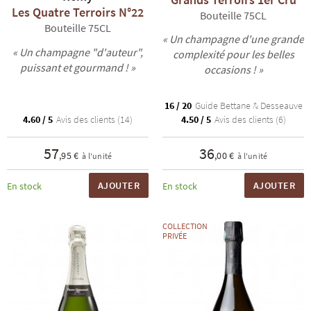
Les Quatre Terroirs N°22
Bouteille 75CL
Bouteille 75CL
« Un champagne d'une grande
« Un champagne "d'auteur",
complexité pour les belles
puissant et gourmand ! »
occasions ! »
16 / 20
Guide Bettane & Desseauve
4.60 / 5
Avis des clients (14)
4.50 / 5
Avis des clients (6)
57
36
,95 €
,00 €
à l'unité
à l'unité
AJOUTER
AJOUTER
En stock
En stock
COLLECTION
PRIVÉE