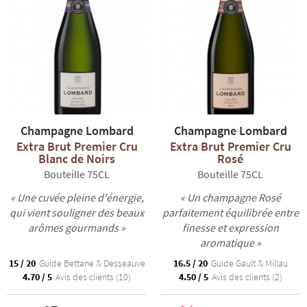
Champagne Lombard
Champagne Lombard
Extra Brut Premier Cru
Extra Brut Premier Cru
Blanc de Noirs
Rosé
Bouteille 75CL
Bouteille 75CL
« Une cuvée pleine d'énergie,
« Un champagne Rosé
qui vient souligner des beaux
parfaitement équilibrée entre
arômes gourmands »
finesse et expression
aromatique »
15 / 20
Guide Bettane & Desseauve
16.5 / 20
Guide Gault & Millau
4.70 / 5
Avis des clients (10)
4.50 / 5
Avis des clients (2)