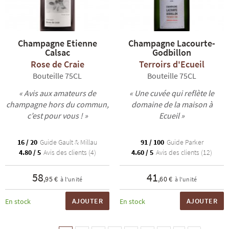
Champagne Etienne
Champagne Lacourte-
Calsac
Godbillon
Rose de Craie
Terroirs d'Ecueil
Bouteille 75CL
Bouteille 75CL
« Avis aux amateurs de
« Une cuvée qui reflète le
champagne hors du commun,
domaine de la maison à
c’est pour vous ! »
Ecueil »
16 / 20
Guide Gault & Millau
91 / 100
Guide Parker
4.80 / 5
Avis des clients (4)
4.60 / 5
Avis des clients (12)
58
41
,95 €
,60 €
à l'unité
à l'unité
AJOUTER
AJOUTER
En stock
En stock