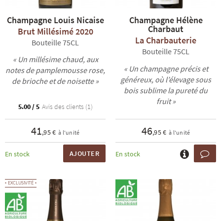
Champagne Louis Nicaise
Champagne Hélène
Charbaut
Brut Millésimé 2020
La Charbauterie
Bouteille 75CL
Bouteille 75CL
« Un millésime chaud, aux
« Un champagne précis et
notes de pamplemousse rose,
généreux, où l’élevage sous
de brioche et de noisette »
bois sublime la pureté du
fruit »
5.00 / 5
Avis des clients (1)
41
46
,95 €
,95 €
à l'unité
à l'unité
AJOUTER
En stock
En stock
EXCLUSIVITÉ