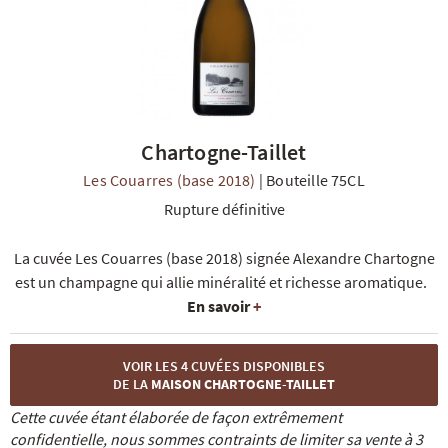
Chartogne-Taillet
R
NOS COFFRETS DÉCOUVERTES
NOS MEILLEURES VENTES
NOS PÉPI
Les Couarres (base 2018)
|
Bouteille 75CL
Rupture définitive
La cuvée Les Couarres (base 2018) signée Alexandre Chartogne
est un champagne qui allie minéralité et richesse aromatique.
En savoir
+
VOIR LES 4 CUVÉES DISPONIBLES
DE LA
MAISON CHARTOGNE-TAILLET
Cette cuvée étant élaborée de façon extrêmement
confidentielle, nous sommes contraints de limiter sa vente à 3