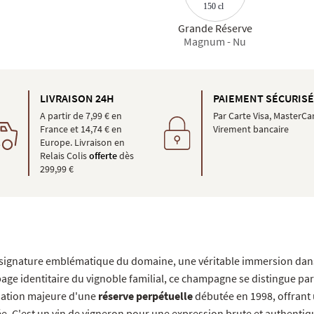
150 cl
Grande Réserve
Magnum - Nu
LIVRAISON 24H
PAIEMENT SÉCURIS
A partir de 7,99 € en
Par Carte Visa, MasterCa
France et 14,74 € en
Virement bancaire
Europe. Livraison en
Relais Colis
offerte
dès
299,99 €
 signature emblématique du domaine, une véritable immersion dans 
ge identitaire du vignoble familial, ce champagne se distingue par
isation majeure d'une
réserve perpétuelle
débutée en 1998, offrant
e. C'est un vin de vigneron pour une expression brute et authentiqu