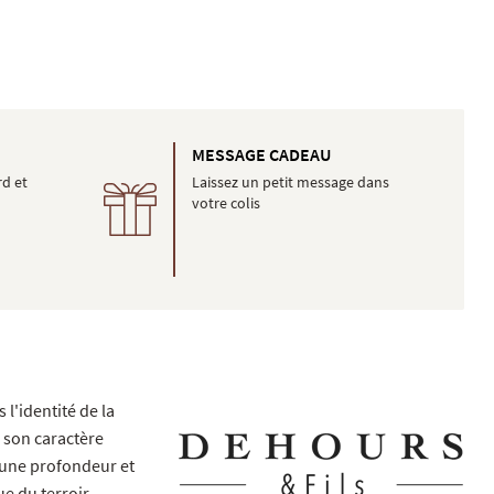
É
MESSAGE CADEAU
rd et
Laissez un petit message dans
votre colis
l'identité de la
 son caractère
 une profondeur et
e du terroir.