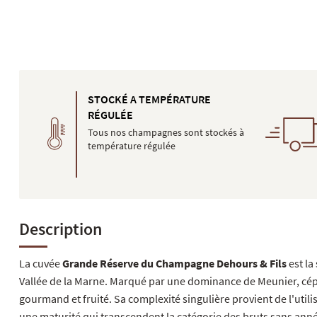
STOCKÉ A TEMPÉRATURE
RÉGULÉE
Tous nos champagnes sont stockés à
température régulée
Description
La cuvée
Grande Réserve du Champagne Dehours & Fils
est la
Vallée de la Marne. Marqué par une dominance de Meunier, cépa
gourmand et fruité. Sa complexité singulière provient de l'util
une maturité qui transcendent la catégorie des bruts sans anné