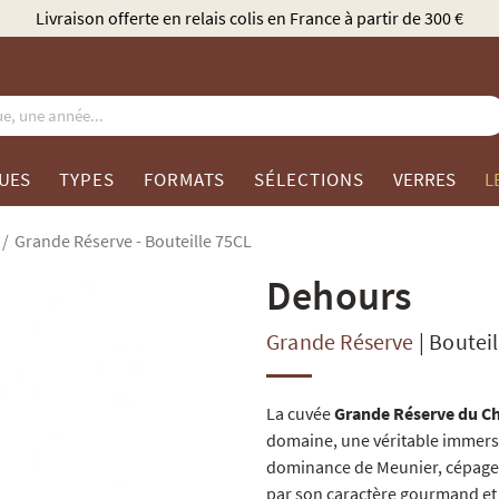
Élu Meilleur Caviste Champagne par Gault & Millau
UES
TYPES
FORMATS
SÉLECTIONS
VERRES
L
Grande Réserve - Bouteille 75CL
Dehours
Grande Réserve
|
Bouteil
La cuvée
Grande Réserve du C
domaine, une véritable immersi
dominance de Meunier, cépage i
par son caractère gourmand et f