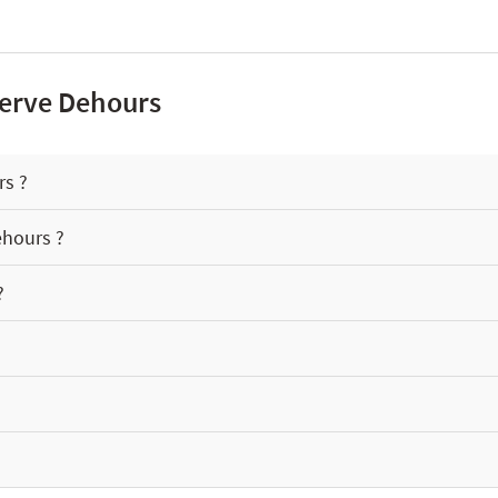
serve Dehours
rs ?
ehours ?
?