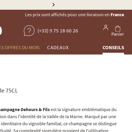
Explore
Les prix sont affichés pour une livraison en
France
(+33) 9 75 18 60 26
Panier
ES OFFRES DU MOIS
CADEAUX
CONSEILS
le 75CL
hampagne Dehours & Fils
est la signature emblématique du
on dans l'identité de la Vallée de la Marne. Marqué par une
dentitaire du vignoble familial, ce champagne se distingue
ruité. Sa complexité singulière provient de l'utilisation