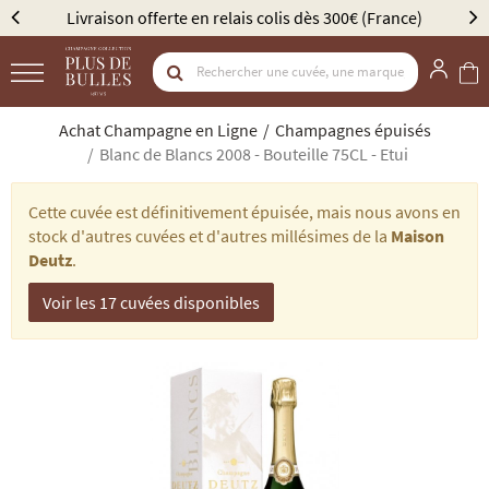
vraison offerte en relais colis dès 300€ (France)
Élu M
Achat Champagne en Ligne
Champagnes épuisés
Blanc de Blancs 2008 - Bouteille 75CL - Etui
Cette cuvée est définitivement épuisée, mais nous avons en
stock d'autres cuvées et d'autres millésimes de la
Maison
Deutz
.
Voir les 17 cuvées disponibles