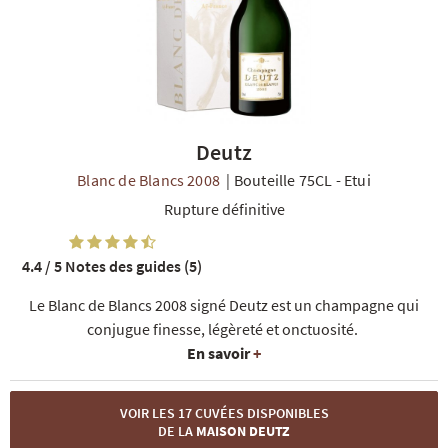
Deutz
R
NOS COFFRETS DÉCOUVERTES
NOS MEILLEURES VENTES
NOS PÉPI
Blanc de Blancs 2008
|
Bouteille 75CL
-
Etui
Rupture définitive
4.4 / 5
Notes des guides (5)
Le Blanc de Blancs 2008 signé Deutz est un champagne qui
conjugue finesse, légèreté et onctuosité.
En savoir
+
VOIR LES 17 CUVÉES DISPONIBLES
DE LA
MAISON DEUTZ