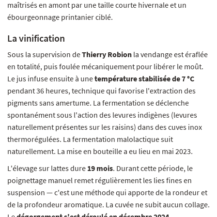
maîtrisés en amont par une taille courte hivernale et un
ébourgeonnage printanier ciblé.
La vinification
Sous la supervision de
Thierry Robion
la vendange est éraflée
en totalité, puis foulée mécaniquement pour libérer le moût.
Le jus infuse ensuite à une
température stabilisée de 7 °C
pendant 36 heures, technique qui favorise l'extraction des
pigments sans amertume. La fermentation se déclenche
spontanément sous l'action des levures indigènes (levures
naturellement présentes sur les raisins) dans des cuves inox
thermorégulées. La fermentation malolactique suit
naturellement. La mise en bouteille a eu lieu en mai 2023.
L'élevage sur lattes dure
19 mois
. Durant cette période, le
poignettage manuel remet régulièrement les lies fines en
suspension — c'est une méthode qui apporte de la rondeur et
de la profondeur aromatique. La cuvée ne subit aucun collage.
Le
dégorgement s'est déroulé en décembre 2024
.