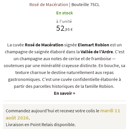
Rosé de Macération
|
Bouteille 75CL
En stock
à l'unité
52
,95 €
La cuvée
Rosé de Macération
signée
Elemart Robion
est un
R
NOS COFFRETS DÉCOUVERTES
NOS MEILLEURES VENTES
NOS PÉPI
champagne de saignée élaboré dans la
Vallée de l'Ardre
. C'est
un champagne aux notes de cerise et de framboise —
soutenues par une minéralité crayeuse distincte. En bouche, sa
texture charnue le destine naturellement aux repas
gastronomiques. C'est une cuvée confidentielle élaborée à
partir des parcelles historiques de la famille Robion.
En savoir
+
mardi 11
Commandez aujourd'hui et recevez votre colis le
août 2026
.
Livraison en Point Relais disponible.