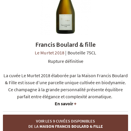
Francis Boulard & fille
R
NOS COFFRETS DÉCOUVERTES
NOS MEILLEURES VENTES
NOS PÉPI
Le Murtet 2018
|
Bouteille 75CL
Rupture définitive
La cuvée Le Murtet 2018 élaborée par la Maison Francis Boulard
& Fille est issue d’une parcelle unique cultivée en biodynamie.
Ce champagne à la grande personnalité présente équilibre
parfait entre élégance et complexité aromatique.
En savoir
+
VOIR LES 9 CUVÉES DISPONIBLES
DE LA
MAISON FRANCIS BOULARD & FILLE