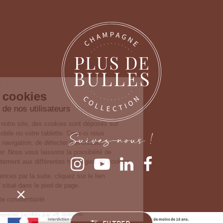
Continuer sans accepter
Gestion des cookies
Nous prenons soin de nos utilisateurs
Lorsque vous consultez notre site, des cookies
sont déposés sur votre ordinateur, votre mobile ou
Suivez-nous !
votre tablette. Ceux-ci nous permettent de faciliter
la navigation, de détecter d'éventuels problèmes et d'y remédier. Nous
vous laissons la possibilité de paramétrer votre consentement aux
différentes typologies de cookies.
Pour modifier vos préférences par la suite, cliquez sur le lien
'Préférences de cookies' situé dans le pied de page.
Consulter notre politique de confidentialité
Consentements certifiés par