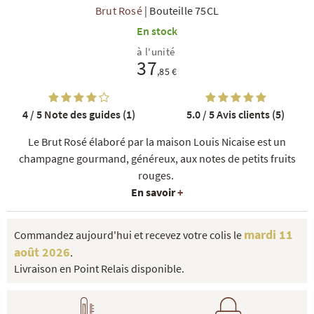
Brut Rosé
|
Bouteille 75CL
En stock
à l'unité
37
,85 €
4 / 5
Note des guides (1)
5.0 / 5
Avis clients (5)
R
NOS COFFRETS DÉCOUVERTES
NOS MEILLEURES VENTES
NOS PÉPI
Le Brut Rosé élaboré par la maison Louis Nicaise est un
champagne gourmand, généreux, aux notes de petits fruits
rouges.
En savoir
+
mardi 11
Commandez aujourd'hui et recevez votre colis le
août 2026
.
Livraison en Point Relais disponible.