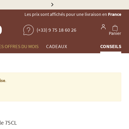
Explorez n
Les prix sont affichés pour une livraison en
France
(+33) 9 75 18 60 26
Panier
ES OFFRES DU MOIS
CADEAUX
CONSEILS
ise
.
le 75CL