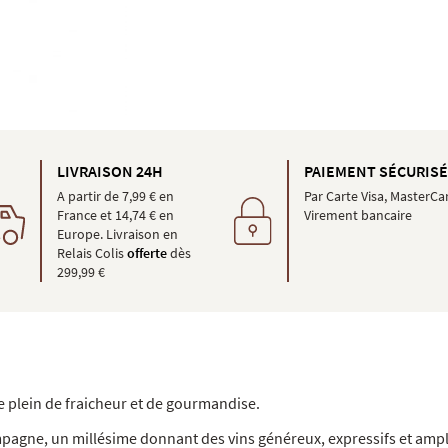
LIVRAISON 24H
PAIEMENT SÉCURIS
A partir de 7,99 € en
Par Carte Visa, MasterCa
France et 14,74 € en
Virement bancaire
Europe. Livraison en
Relais Colis
offerte
dès
299,99 €
e plein de fraicheur et de gourmandise.
mpagne, un millésime donnant des vins généreux, expressifs et ampl