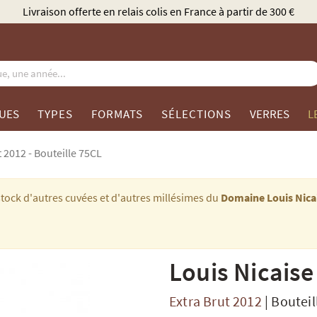
Élu Meilleur Caviste Champagne par Gault & Millau
UES
TYPES
FORMATS
SÉLECTIONS
VERRES
L
t 2012 - Bouteille 75CL
stock d'autres cuvées et d'autres millésimes du
Domaine Louis Nica
Louis Nicaise
Extra Brut 2012
|
Bouteil