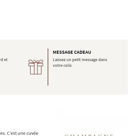
É
MESSAGE CADEAU
rd et
Laissez un petit message dans
votre colis
es. C’est une cuvée