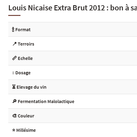
Louis Nicaise Extra Brut 2012 : bon à s
🍾 Format
📍 Terroirs
📏 Echelle
↕️ Dosage
⏳ Elevage du vin
🔎 Fermentation Malolactique
🎨 Couleur
⭐ Millésime