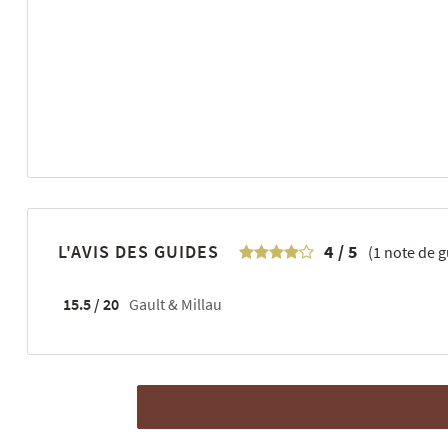
L'AVIS DES GUIDES
4
/
5
(
1
note de g
15.5 / 20
Gault & Millau