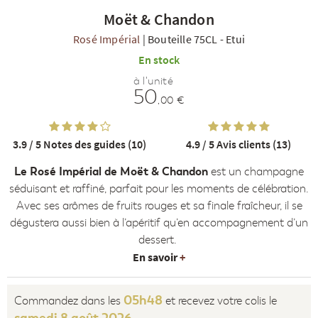
Moët & Chandon
Rosé Impérial
|
Bouteille 75CL
-
Etui
En stock
à l'unité
50
,00 €
R
NOS COFFRETS DÉCOUVERTES
NOS MEILLEURES VENTES
NOS PÉPI
3.9 / 5
Notes des guides (10)
4.9 / 5
Avis clients (13)
Le Rosé Impérial de Moët & Chandon
est un champagne
séduisant et raffiné, parfait pour les moments de célébration.
Avec ses arômes de fruits rouges et sa finale fraîcheur, il se
dégustera aussi bien à l’apéritif qu’en accompagnement d’un
dessert.
En savoir
+
05h48
Commandez dans les
et recevez votre colis le