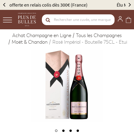
Élu Meilleur Caviste Champagne par Gault & Millau
Achat Champagne en Ligne
Tous les Champagnes
Moët & Chandon
Rosé Impérial - Bouteille 75CL - Etui