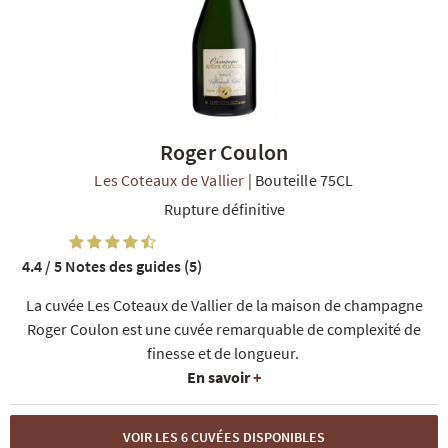
Roger Coulon
R
NOS COFFRETS DÉCOUVERTES
NOS MEILLEURES VENTES
NOS PÉPI
Les Coteaux de Vallier
|
Bouteille 75CL
Rupture définitive
4.4 / 5
Notes des guides (5)
La cuvée Les Coteaux de Vallier de la maison de champagne
Roger Coulon est une cuvée remarquable de complexité de
finesse et de longueur.
En savoir
+
VOIR LES 6 CUVÉES DISPONIBLES