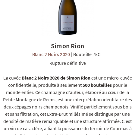
Simon Rion
R
NOS COFFRETS DÉCOUVERTES
NOS MEILLEURES VENTES
NOS PÉPI
Blanc 2 Noirs 2020
|
Bouteille 75CL
Rupture définitive
La cuvée
Blanc 2 Noirs 2020 de Simon Rion
est une micro-cuvée
confidentielle, produite à seulement
500 bouteilles
pour le
monde entier. Ce champagne d'auteur, élaboré au cœur de la
Petite Montagne de Reims, est une interprétation identitaire des
deux cépages noirs champenois. Vinifié partiellement sous bois
et sans filtration, cet Extra-Brut millésimé se distingue par une
densité de matière remarquable et une structure affirmée. C'est
un vin de caractère, alliant la puissance du terroir de Courmas à