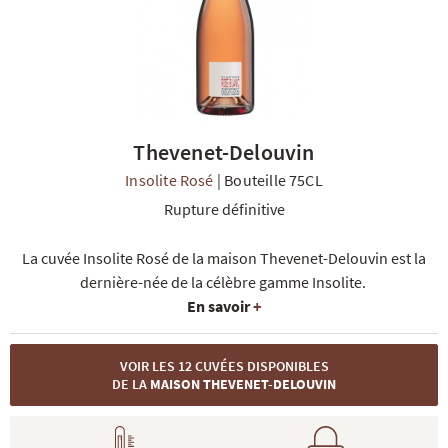
Thevenet-Delouvin
R
NOS COFFRETS DÉCOUVERTES
NOS MEILLEURES VENTES
NOS PÉPI
Insolite Rosé
|
Bouteille 75CL
Rupture définitive
La cuvée Insolite Rosé de la maison Thevenet-Delouvin est la
dernière-née de la célèbre gamme Insolite.
En savoir
+
VOIR LES 12 CUVÉES DISPONIBLES
DE LA
MAISON THEVENET-DELOUVIN