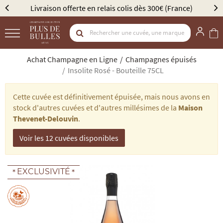
Livraison offerte en relais colis dès 300€ (France)
É
Achat Champagne en Ligne
Champagnes épuisés
Insolite Rosé - Bouteille 75CL
Cette cuvée est définitivement épuisée, mais nous avons en
stock d'autres cuvées et d'autres millésimes de la
Maison
Thevenet-Delouvin
.
Voir les 12 cuvées disponibles
EXCLUSIVITÉ