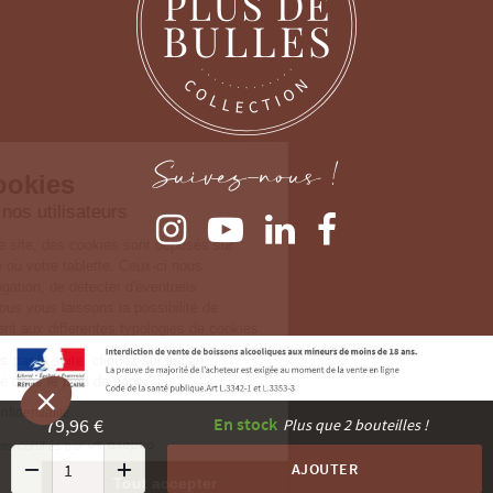
Continuer sans accepter
Gestion des cookies
Suivez-nous !
Nous prenons soin de nos utilisateurs
Lorsque vous consultez notre site, des cookies
sont déposés sur votre ordinateur, votre mobile ou
votre tablette. Ceux-ci nous permettent de faciliter
la navigation, de détecter d'éventuels problèmes et d'y remédier. Nous
vous laissons la possibilité de paramétrer votre consentement aux
différentes typologies de cookies.
Pour modifier vos préférences par la suite, cliquez sur le lien
'Préférences de cookies' situé dans le pied de page.
Consulter notre politique de confidentialité
79,96 €
En stock
Plus que 2 bouteilles !
Consentements certifiés par
AJOUTER
Paramétrer
Tout accepter