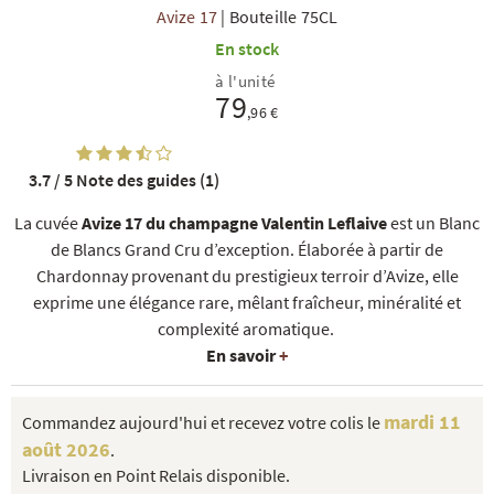
Avize 17
|
Bouteille 75CL
En stock
à l'unité
79
,96 €
3.7 / 5
Note des guides (1)
R
NOS COFFRETS DÉCOUVERTES
NOS MEILLEURES VENTES
NOS PÉPI
La cuvée
Avize 17 du champagne Valentin Leflaive
est un Blanc
de Blancs Grand Cru d’exception. Élaborée à partir de
Chardonnay provenant du prestigieux terroir d’Avize, elle
exprime une élégance rare, mêlant fraîcheur, minéralité et
complexité aromatique.
En savoir
+
mardi 11
Commandez aujourd'hui et recevez votre colis le
août 2026
.
Livraison en Point Relais disponible.