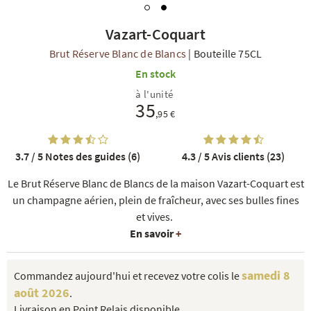
Vazart-Coquart
Brut Réserve Blanc de Blancs
|
Bouteille 75CL
En stock
à l'unité
35
,95 €
R
NOS COFFRETS DÉCOUVERTES
NOS MEILLEURES VENTES
NOS PÉPI
3.7 / 5
Notes des guides (6)
4.3 / 5
Avis clients (23)
Le Brut Réserve Blanc de Blancs de la maison Vazart-Coquart est
un champagne aérien, plein de fraîcheur, avec ses bulles fines
et vives.
En savoir
+
samedi 8
Commandez aujourd'hui et recevez votre colis le
août 2026
.
Livraison en Point Relais disponible.