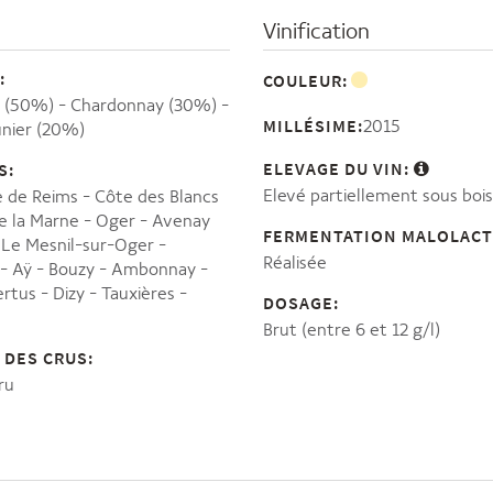
Vinification
:
COULEUR:
r (50%)
Chardonnay (30%)
MILLÉSIME:
2015
nier (20%)
ELEVAGE DU VIN:
S:
Elevé partiellement sous bois
 de Reims
Côte des Blancs
e la Marne
Oger
Avenay
FERMENTATION MALOLACT
Le Mesnil-sur-Oger
Réalisée
Aÿ
Bouzy
Ambonnay
ertus
Dizy
Tauxières
DOSAGE:
Brut (entre 6 et 12 g/l)
 DES CRUS:
ru