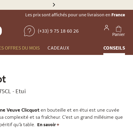
Explorez n
Les prix sont affichés pour une livraison en
France
(+33) 9 75 18 60 26
Panier
ES OFFRES DU MOIS
CADEAUX
CONSEILS
ot
 75CL
-
Etui
ne Veuve Clicquot
en bouteille et en étui est une cuvée
sa complexité et sa fraîcheur. C’est un grand millésime que
En savoir
+
péritif qu’à table.