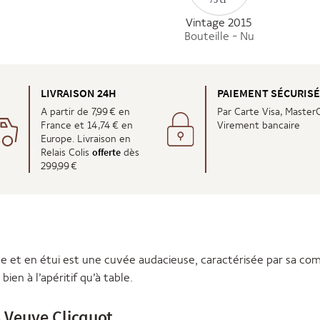
75 cl
Vintage 2015
Bouteille - Nu
LIVRAISON 24H
PAIEMENT SÉCURIS
A partir de 7,99 € en
Par Carte Visa, Master
France et 14,74 € en
Virement bancaire
Europe. Livraison en
offerte
Relais Colis
dès
299,99 €
e et en étui est une cuvée audacieuse, caractérisée par sa com
ien à l’apéritif qu’à table.
 Veuve Clicquot