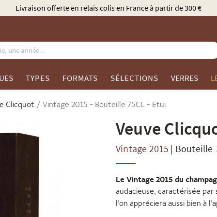
Élu Meilleur Caviste Champagne par Gault & Millau
UES
TYPES
FORMATS
SÉLECTIONS
VERRES
L
e Clicquot
Vintage 2015 - Bouteille 75CL - Etui
Veuve Clicqu
Vintage 2015
|
Bouteille
Le Vintage 2015 du champag
audacieuse, caractérisée par 
l’on appréciera aussi bien à l’a