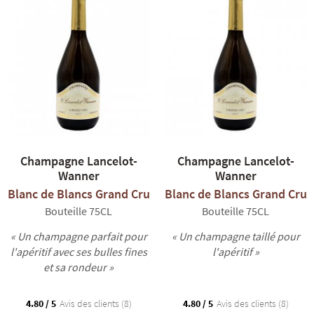
R
NOS COFFRETS DÉCOUVERTES
NOS MEILLEURES VENTES
NOS PÉPI
Champagne Lancelot-
Champagne Lancelot-
Wanner
Wanner
Blanc de Blancs Grand Cru
Blanc de Blancs Grand Cru
Bouteille 75CL
Bouteille 75CL
« Un champagne parfait pour
« Un champagne taillé pour
l'apéritif avec ses bulles fines
l'apéritif »
et sa rondeur »
4.80 / 5
Avis des clients (8)
4.80 / 5
Avis des clients (8)