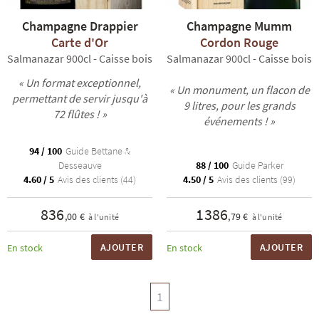
Champagne Drappier
Champagne Mumm
Carte d'Or
Cordon Rouge
Salmanazar 900cl - Caisse bois
Salmanazar 900cl - Caisse bois
« Un format exceptionnel,
« Un monument, un flacon de
permettant de servir jusqu'à
9 litres, pour les grands
72 flûtes ! »
R
NOS COFFRETS DÉCOUVERTES
NOS MEILLEURES VENTES
NOS PÉPI
événements ! »
94 / 100
Guide Bettane &
Desseauve
88 / 100
Guide Parker
4.60 / 5
Avis des clients (44)
4.50 / 5
Avis des clients (99)
836
1386
,00 €
,79 €
à l'unité
à l'unité
AJOUTER
AJOUTER
En stock
En stock
1