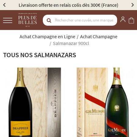
Livraison offerte en relais colis dès 300€ (France)
É
Achat Champagne en Ligne
Achat Champagne
Salmanazar 900cl
TOUS NOS SALMANAZARS