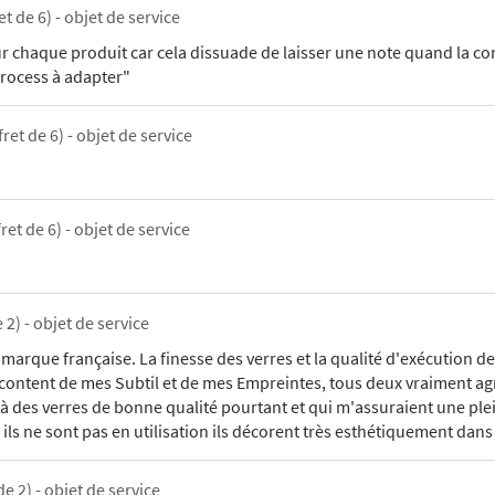
et de 6) - objet de service
chaque produit car cela dissuade de laisser une note quand la co
Process à adapter"
fret de 6) - objet de service
ret de 6) - objet de service
 2) - objet de service
que française. La finesse des verres et la qualité d'exécution des v
 content de mes Subtil et de mes Empreintes, tous deux vraiment agr
, à des verres de bonne qualité pourtant et qui m'assuraient une ple
ils ne sont pas en utilisation ils décorent très esthétiquement dan
de 2) - objet de service