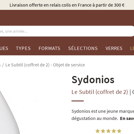
Élu Meilleur Caviste Champagne par Gault & Millau
UES
TYPES
FORMATS
SÉLECTIONS
VERRES
L
s
Le Subtil (coffret de 2) - Objet de service
Sydonios
Le Subtil (coffret de 2)
|
Sydonios est une jeune marque 
dégustation au monde.
En sav