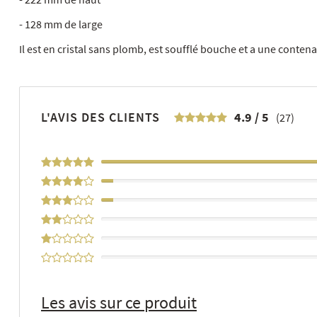
- 128 mm de large
Il est en cristal sans plomb, est soufflé bouche et a une contena
L'AVIS DES CLIENTS
4.9
/
5
(27)
93%
4%
4%
0%
0%
0%
Les avis sur ce produit