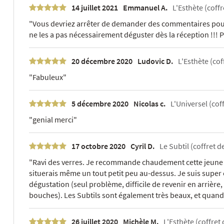
14 juillet 2021
Emmanuel A.
L'Esthète (coffr
"Vous devriez arrêter de demander des commentaires pour 
ne les a pas nécessairement déguster dès la réception !!! 
20 décembre 2020
Ludovic D.
L'Esthète (cof
"Fabuleux"
5 décembre 2020
Nicolas c.
L'Universel (coff
"genial merci"
17 octobre 2020
Cyril D.
Le Subtil (coffret de
"Ravi des verres. Je recommande chaudement cette jeune mar
situerais même un tout petit peu au-dessus. Je suis super
dégustation (seul problème, difficile de revenir en arrière
bouches). Les Subtils sont également très beaux, et quand 
26 juillet 2020
Michèle M.
L'Esthète (coffret 