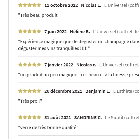
11 octobre 2022
Nicolas L.
L'Universel (coffr
"Très beau produit"
7 juin 2022
Hélène B.
L'Universel (coffret de
"Expérience magique que de déguster un champagne dans c
déguster mes vins tranquilles !!!!!"
7 janvier 2022
Nicolas c.
L'Universel (coffret
"un produit un peu magique, très beau et à la finesse presq
26 décembre 2021
Benjamin L.
L'Esthète (co
"Très pro !"
31 août 2021
SANDRINE C.
Le Subtil (coffre
"verre de très bonne qualité"