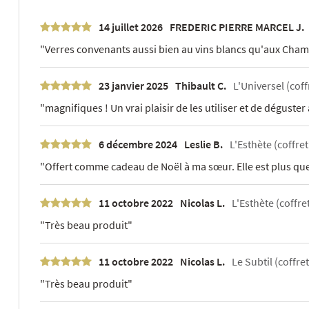
14 juillet 2026
FREDERIC PIERRE MARCEL J.
"Verres convenants aussi bien au vins blancs qu'aux Cha
23 janvier 2025
Thibault C.
L'Universel (coff
"magnifiques ! Un vrai plaisir de les utiliser et de déguster
6 décembre 2024
Leslie B.
L'Esthète (coffret
"Offert comme cadeau de Noël à ma sœur. Elle est plus que 
11 octobre 2022
Nicolas L.
L'Esthète (coffret
"Très beau produit"
11 octobre 2022
Nicolas L.
Le Subtil (coffret
"Très beau produit"