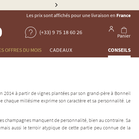
Élu Meilleur Cavist
Les prix sont affichés pour une livraison en
France
(+33) 9 75 18 60 26
Panier
ES OFFRES DU MOIS
CADEAUX
CONSEILS
 en 2014 à partir de vignes plantées par son grand-père à Bonneil
 que chaque millésime exprime son caractère et sa personnalité. Le
e ses champagnes manquent de personnalité, bien au contraire. Sa
e, mais aussi le terroir atypique de cette partie peu connue de la