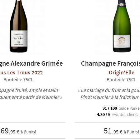
ne Alexandre Grimée
Champagne François
us Les Trous 2022
Origin'Elle
Bouteille 75CL
Bouteille 75CL
pagne fruité, ample et salin
« Le mariage du fruit et la g
quement à partir de Meunier »
Pinot Meunier à la fraîcheur 
91 / 100
Guide Parke
4.30 / 5
Avis des clients 
69
51
,95 €
,95 €
à l'unité
à l'unité