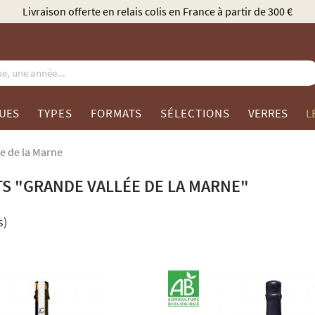
Élu Meilleur Caviste Champagne par Gault & Millau
UES
TYPES
FORMATS
SÉLECTIONS
VERRES
L
e de la Marne
S "GRANDE VALLÉE DE LA MARNE"
s)