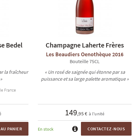
e Bedel
Champagne Laherte Frères
Les Beaudiers Oenothèque 2016
Bouteille 75CL
 la fraîcheur
« Un rosé de saignée qui étonne par sa
»
puissance et sa large palette aromatique »
de France
149
,95 €
é
à l'unité
AU PANIER
CONTACTEZ-NOUS
En stock