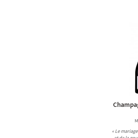
Champag
M
« Le mariage
et de la go