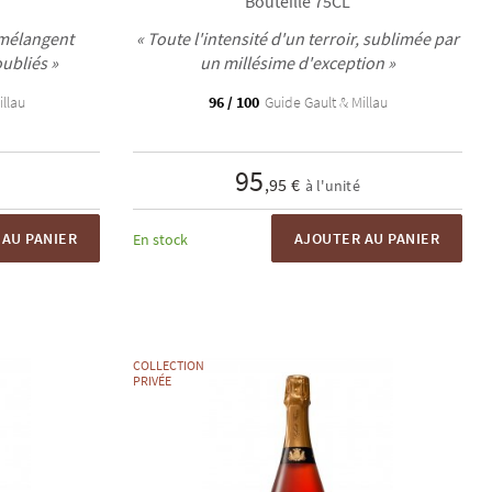
Bouteille 75CL
 mélangent
« Toute l'intensité d'un terroir, sublimée par
oubliés »
un millésime d'exception »
llau
96 / 100
Guide Gault & Millau
95
,95 €
à l'unité
AU PANIER
AJOUTER AU PANIER
En stock
COLLECTION
PRIVÉE