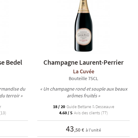
e Bedel
Champagne Laurent-Perrier
La Cuvée
Bouteille 75CL
ourmandise du
« Un champagne rond et souple aux beaux
du terroir »
arômes fruités »
r
18 / 20
Guide Bettane & Desseauve
(13)
4.60 / 5
Avis des clients (77)
43
,50 €
à l'unité