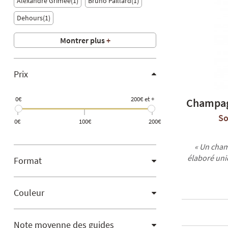
Alexandre Grimée
1
Bruno Paillard
1
Dehours
1
Montrer plus
+
Prix
0€
200€ et +
Champag
So
0€
100€
200€
« Un cham
élaboré uni
Format
Couleur
Note moyenne des guides