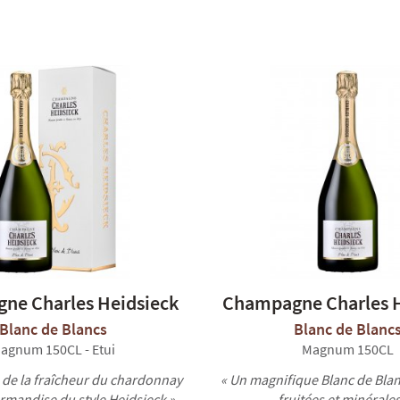
ne Charles Heidsieck
Champagne Charles H
Blanc de Blancs
Blanc de Blanc
agnum 150CL - Etui
Magnum 150CL
 de la fraîcheur du chardonnay
« Un magnifique Blanc de Blan
urmandise du style Heidsieck »
fruitées et minérales