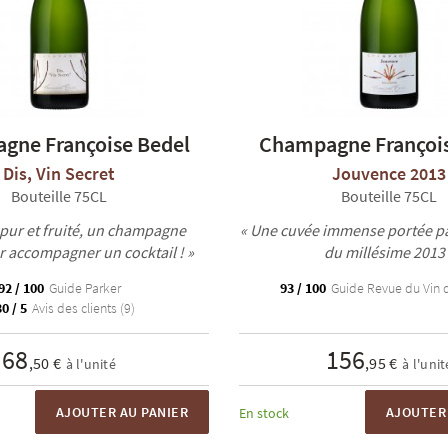
gne Françoise Bedel
Champagne François
Dis, Vin Secret
Jouvence 2013
Bouteille 75CL
Bouteille 75CL
 pur et fruité, un champagne
« Une cuvée immense portée par
r accompagner un cocktail ! »
du millésime 2013 
92 / 100
Guide Parker
93 / 100
Guide Revue du Vin 
0 / 5
Avis des clients (9)
68
156
,50 €
,95 €
à l'unité
à l'unit
AJOUTER AU PANIER
AJOUTER 
En stock