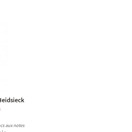
eidsieck
s
cs aux notes
 ! »