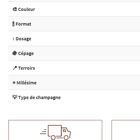
🎨 Couleur
🍾 Format
↕️ Dosage
🍇 Cépage
📍 Terroirs
⭐ Millésime
💡 Type de champagne