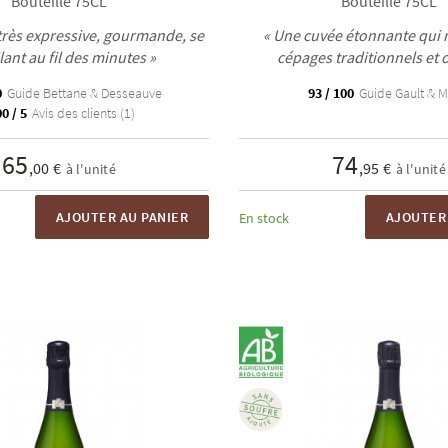
Bouteille 75CL
Bouteille 75CL
très expressive, gourmande, se
« Une cuvée étonnante qui
lant au fil des minutes »
cépages traditionnels et 
0
Guide Bettane & Desseauve
93 / 100
Guide Gault & Mi
0 / 5
Avis des clients (1)
65
74
,00 €
,95 €
à l'unité
à l'unité
AJOUTER AU PANIER
AJOUTER 
En stock