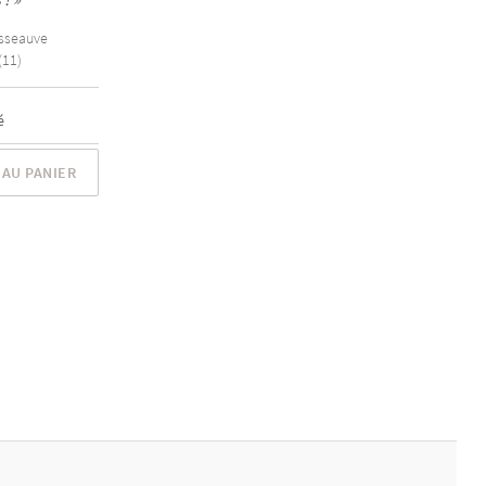
sseauve
(11)
é
AU PANIER