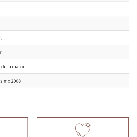
t
r
 de la marne
ésime 2008