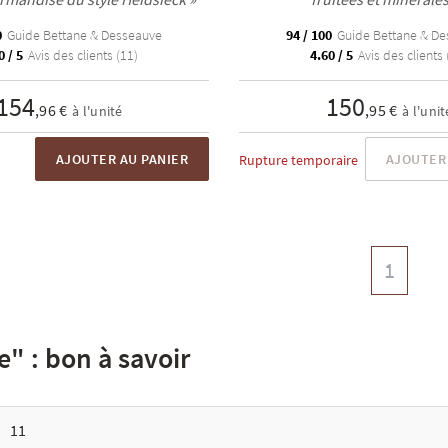
0
Guide Bettane & Desseauve
94 / 100
Guide Bettane & De
0 / 5
Avis des clients (11)
4.60 / 5
Avis des clients 
154
150
,96 €
,95 €
à l'unité
à l'unit
AJOUTER AU PANIER
AJOUTER 
Rupture temporaire
1
" : bon à savoir
11