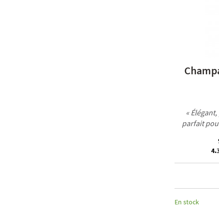
Champa
« Élégant,
parfait pou
4.3
En stock