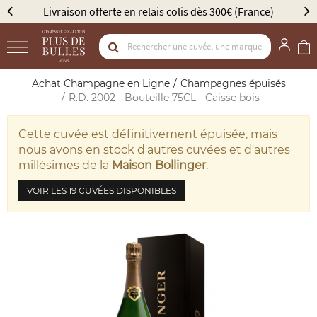
is dès 300€ (France)
Élu Meilleur Caviste Champagne p
Achat Champagne en Ligne
Champagnes épuisés
R.D. 2002 - Bouteille 75CL - Caisse bois
Cette cuvée est définitivement épuisée, mais
nous avons en stock d'autres cuvées et d'autres
millésimes de la
Maison Bollinger
.
VOIR LES 19 CUVÉES DISPONIBLES