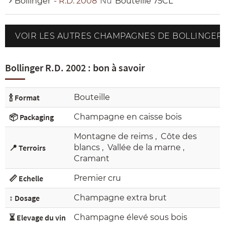
Bollinger
- R.D. 2008
Nu
Bouteille 75CL
VOIR LES AUTRES CHAMPAGNES DE BOLLINGER
Bollinger R.D. 2002 : bon à savoir
🍾 Format
Bouteille
📦 Packaging
Champagne en caisse bois
Montagne de reims
,
Côte des
📍 Terroirs
blancs
,
Vallée de la marne
,
Cramant
📏 Echelle
Premier cru
↕️ Dosage
Champagne extra brut
⏳ Elevage du vin
Champagne élevé sous bois