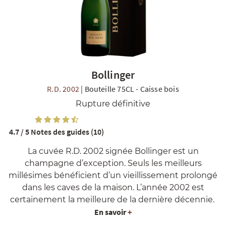
Bollinger
R
NOS COFFRETS DÉCOUVERTES
NOS MEILLEURES VENTES
NOS PÉPI
R.D. 2002
|
Bouteille 75CL
-
Caisse bois
Rupture définitive
4.7 / 5
Notes des guides (10)
La cuvée R.D. 2002 signée Bollinger est un
champagne d’exception. Seuls les meilleurs
millésimes bénéficient d’un vieillissement prolongé
dans les caves de la maison. L’année 2002 est
certainement la meilleure de la dernière décennie.
En savoir
+