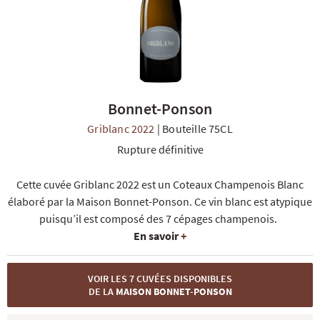
Bonnet-Ponson
R
NOS COFFRETS DÉCOUVERTES
NOS MEILLEURES VENTES
NOS PÉPI
Griblanc 2022
|
Bouteille 75CL
Rupture définitive
Cette cuvée Griblanc 2022 est un Coteaux Champenois Blanc
élaboré par la Maison Bonnet-Ponson. Ce vin blanc est atypique
puisqu’il est composé des 7 cépages champenois.
En savoir
+
VOIR LES 7 CUVÉES DISPONIBLES
DE LA
MAISON BONNET-PONSON