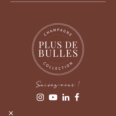
Continuer sans accepter
Gestion des cookies
Nous prenons soin de nos utilisateurs
Lorsque vous consultez notre site, des cookies
sont déposés sur votre ordinateur, votre mobile ou
Suivez-nous !
votre tablette. Ceux-ci nous permettent de faciliter
la navigation, de détecter d'éventuels problèmes et d'y remédier. Nous
vous laissons la possibilité de paramétrer votre consentement aux
différentes typologies de cookies.
Pour modifier vos préférences par la suite, cliquez sur le lien
'Préférences de cookies' situé dans le pied de page.
Consulter notre politique de confidentialité