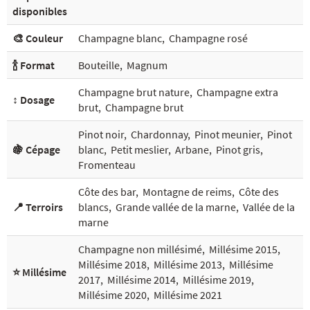
disponibles
🎨 Couleur
Champagne blanc
,
Champagne rosé
🍾 Format
Bouteille
,
Magnum
Champagne brut nature
,
Champagne extra
↕️ Dosage
brut
,
Champagne brut
Pinot noir
,
Chardonnay
,
Pinot meunier
,
Pinot
🍇 Cépage
blanc
,
Petit meslier
,
Arbane
,
Pinot gris
,
Fromenteau
Côte des bar
,
Montagne de reims
,
Côte des
📍 Terroirs
blancs
,
Grande vallée de la marne
,
Vallée de la
marne
Champagne non millésimé
,
Millésime 2015
,
Millésime 2018
,
Millésime 2013
,
Millésime
⭐ Millésime
2017
,
Millésime 2014
,
Millésime 2019
,
Millésime 2020
,
Millésime 2021