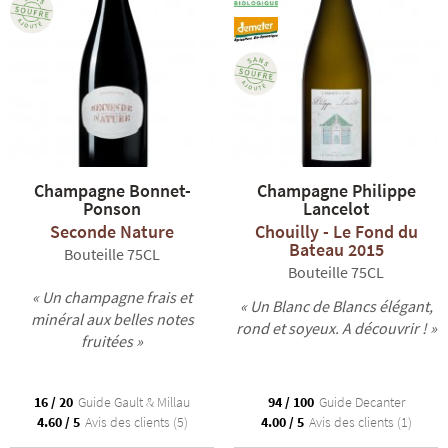
Champagne Bonnet-
Champagne Philippe
Ponson
Lancelot
Seconde Nature
Chouilly - Le Fond du
Bateau 2015
Bouteille 75CL
Bouteille 75CL
« Un champagne frais et
« Un Blanc de Blancs élégant,
minéral aux belles notes
rond et soyeux. A découvrir ! »
fruitées »
16 / 20
Guide Gault & Millau
94 / 100
Guide Decanter
4.60 / 5
Avis des clients (5)
4.00 / 5
Avis des clients (1)