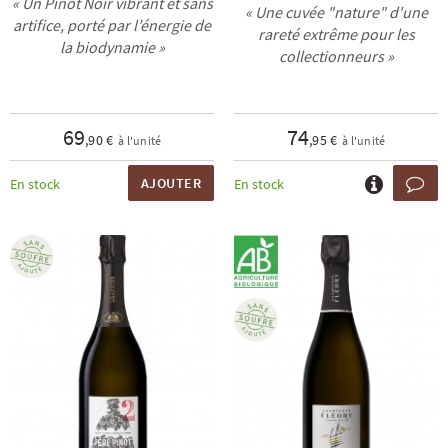
« Un Pinot Noir vibrant et sans
« Une cuvée "nature" d'une
artifice, porté par l’énergie de
rareté extrême pour les
la biodynamie »
collectionneurs »
69
74
,90 €
,95 €
à l'unité
à l'unité
AJOUTER
En stock
En stock