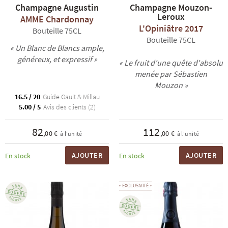
Champagne Augustin
Champagne Mouzon-
Leroux
AMME Chardonnay
L'Opiniâtre 2017
Bouteille 75CL
Bouteille 75CL
« Un Blanc de Blancs ample,
généreux, et expressif »
« Le fruit d'une quête d'absolu
menée par Sébastien
Mouzon »
16.5 / 20
Guide Gault & Millau
5.00 / 5
Avis des clients (2)
82
112
,00 €
,00 €
à l'unité
à l'unité
AJOUTER
AJOUTER
En stock
En stock
EXCLUSIVITÉ