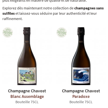
plus exigeants en matière de qualité et de naturalité.
Explorez dès maintenant notre collection de
champagnes sans
sulfites
et laissez-vous séduire par leur authenticité et leur
raffinement.
R
NOS COFFRETS DÉCOUVERTES
NOS MEILLEURES VENTES
NOS PÉPI
Champagne Chavost
Champagne Chavost
Blanc Assemblage
Paradoxe
Bouteille 75CL
Bouteille 75CL