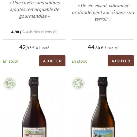
« Une cuvée sans sulfites
« Un vin vivant, vibrant et
ajoutés remarquable de
profondément ancré dans son
gourmandise »
terroir »
4.90 / 5
Avis des clients (8)
42
44
,95 €
,80 €
à l'unité
à l'unité
AJOUTER
AJOUTER
En stock
En stock