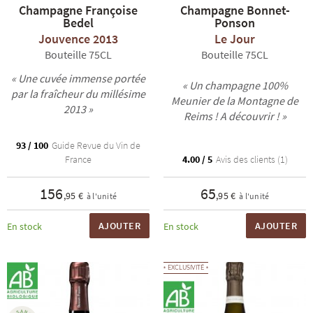
Champagne Françoise
Champagne Bonnet-
Bedel
Ponson
Jouvence 2013
Le Jour
Bouteille 75CL
Bouteille 75CL
« Une cuvée immense portée
« Un champagne 100%
par la fraîcheur du millésime
Meunier de la Montagne de
2013 »
Reims ! A découvrir ! »
93 / 100
Guide Revue du Vin de
France
4.00 / 5
Avis des clients (1)
156
65
,95 €
,95 €
à l'unité
à l'unité
AJOUTER
AJOUTER
En stock
En stock
EXCLUSIVITÉ