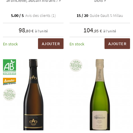
artificielle, aucun intrant ! »
bois »
5.00 / 5
Avis des clients (1)
15 / 20
Guide Gault & Millau
98
104
,80 €
,95 €
à l'unité
à l'unité
AJOUTER
AJOUTER
En stock
En stock